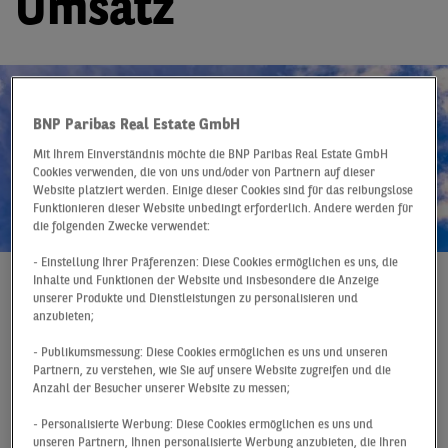
Umsatz
BNP Paribas Real Estate GmbH
Mit Ihrem Einverständnis möchte die BNP Paribas Real Estate GmbH
Cookies verwenden, die von uns und/oder von Partnern auf dieser
Website platziert werden. Einige dieser Cookies sind für das reibungslose
Funktionieren dieser Website unbedingt erforderlich. Andere werden für
die folgenden Zwecke verwendet:
- Einstellung Ihrer Präferenzen: Diese Cookies ermöglichen es uns, die
Inhalte und Funktionen der Website und insbesondere die Anzeige
unserer Produkte und Dienstleistungen zu personalisieren und
Pressemitteilung
25.07.2023
anzubieten;
Das Marktgeschehen auf dem gewerblichen
- Publikumsmessung: Diese Cookies ermöglichen es uns und unseren
Investmentmarkt wurde im ersten Halbjahr sowohl
Partnern, zu verstehen, wie Sie auf unsere Website zugreifen und die
bundesweit als auch in den einzelnen Top-Märkten
Anzahl der Besucher unserer Website zu messen;
entscheidend durch das herausfordernde
- Personalisierte Werbung: Diese Cookies ermöglichen es uns und
Finanzierungsumfeld und die wirtschaftliche
unseren Partnern, Ihnen personalisierte Werbung anzubieten, die Ihren