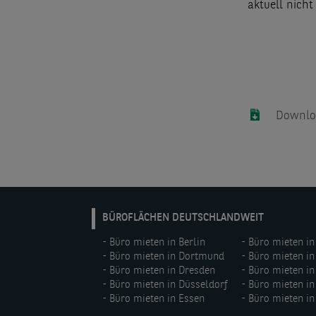
aktuell nich
Downloa
DE:
BÜROFLÄCHEN DEUTSCHLANDWEIT
Footer
Büro mieten in Berlin
Büro mieten in
menu
Büro mieten in Dortmund
Büro mieten i
(left)
Büro mieten in Dresden
Büro mieten in
Büro mieten in Düsseldorf
Büro mieten in
Büro mieten in Essen
Büro mieten i