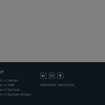
EIT
DE:
en in Hessen
Social
Newsletter abonnieren
en in NRW
links
en in Sachsen
en in Sachsen-Anhalt