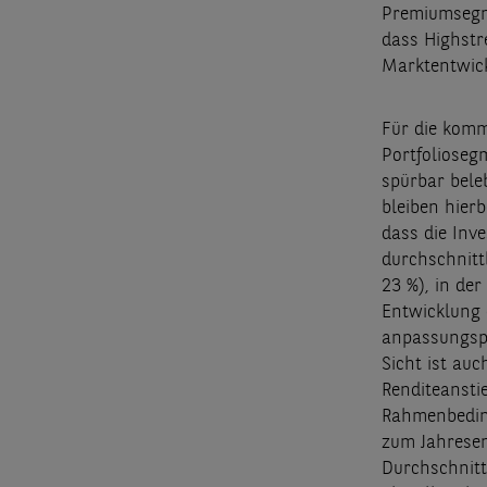
Premiumsegme
dass Highstr
Marktentwick
Für die komm
Portfoliosegm
spürbar bele
bleiben hier
dass die Inv
durchschnitt
23 %), in de
Entwicklung d
anpassungspr
Sicht ist auc
Renditeansti
Rahmenbeding
zum Jahresen
Durchschnitt