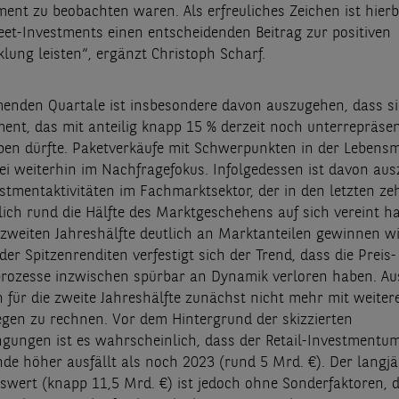
nt zu beobachten waren. Als erfreuliches Zeichen ist hierb
eet-Investments einen entscheidenden Beitrag zur positiven
lung leisten“, ergänzt Christoph Scharf.
enden Quartale ist insbesondere davon auszugehen, dass s
ent, das mit anteilig knapp 15 % derzeit noch unterrepräsent
ben dürfte. Paketverkäufe mit Schwerpunkten in der Lebensm
bei weiterhin im Nachfragefokus. Infolgedessen ist davon au
estmentaktivitäten im Fachmarktsektor, der in den letzten ze
lich rund die Hälfte des Marktgeschehens auf sich vereint h
r zweiten Jahreshälfte deutlich an Marktanteilen gewinnen wi
er Spitzenrenditen verfestigt sich der Trend, dass die Preis-
ozesse inzwischen spürbar an Dynamik verloren haben. Aus
h für die zweite Jahreshälfte zunächst nicht mehr mit weiter
egen zu rechnen. Vor dem Hintergrund der skizzierten
ungen ist es wahrscheinlich, dass der Retail-Investmentu
de höher ausfällt als noch 2023 (rund 5 Mrd. €). Der langjä
swert (knapp 11,5 Mrd. €) ist jedoch ohne Sonderfaktoren, d