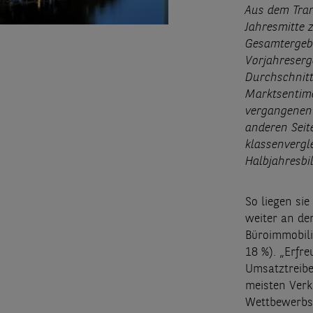
Aus dem Tran
Jahresmitte z
Gesamtergebn
Vorjahreserg
Durchschnitt
Marktsentime
vergangenen 
anderen Seit
klassenvergl
Halbjahresbil
So liegen si
weiter an der
Büroimmobilie
18 %). „Erfre
Umsatztreibe
meisten Verk
Wettbewerbsp