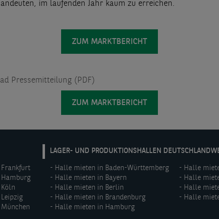
t andeuten, im laufenden Jahr kaum zu erreichen.
ZUM MARKTBERICHT
d Pressemitteilung (PDF)
ZUM MARKTBERICHT
DE:
LAGER- UND PRODUKTIONSHALLEN DEUTSCHLANDW
Footer
 Frankfurt
Halle mieten in Baden-Württemberg
Halle miet
menu
n Hamburg
Halle mieten in Bayern
Halle miet
(middle)
 Köln
Halle mieten in Berlin
Halle miet
 Leipzig
Halle mieten in Brandenburg
Halle miet
n München
Halle mieten in Hamburg