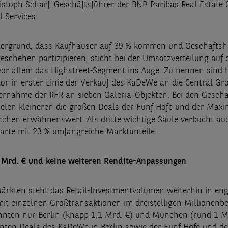
ristoph Scharf, Geschäftsführer der BNP Paribas Real Estat
l Services.
ergrund, dass Kaufhäuser auf 39 % kommen und Geschäftsh
schehen partizipieren, sticht bei der Umsatzverteilung auf 
vor allem das Highstreet-Segment ins Auge. Zu nennen sind h
or in erster Linie der Verkauf des KaDeWe an die Central Gr
rnahme der RFR an sieben Galeria-Objekten. Bei den Gesch
ielen kleineren die großen Deals der Fünf Höfe und der Maxi
chen erwähnenswert. Als dritte wichtige Säule verbucht au
rte mit 23 % umfangreiche Marktanteile.
4 Mrd. € und keine weiteren Rendite-Anpassungen
ärkten steht das Retail-Investmentvolumen weiterhin in en
it einzelnen Großtransaktionen im dreistelligen Millionenbe
ten nur Berlin (knapp 1,1 Mrd. €) und München (rund 1 M
nten Deals des KaDeWe in Berlin sowie der Fünf Höfe und de