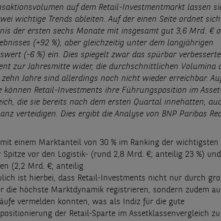
saktionsvolumen auf dem Retail-Investmentmarkt lassen si
wei wichtige Trends ableiten. Auf der einen Seite ordnet sic
is der ersten sechs Monate mit insgesamt gut 3,6 Mrd. € 
ebnisses (+92 %), aber gleichzeitig unter dem langjährigen
swert (-6 %) ein. Dies spiegelt zwar das spürbar verbesserte
nt zur Jahresmitte wider, die durchschnittlichen Volumina 
zehn Jahre sind allerdings noch nicht wieder erreichbar. Au
e können Retail-Investments ihre Führungsposition im Asset
eich, die sie bereits nach dem ersten Quartal innehatten, au
anz verteidigen. Dies ergibt die Analyse von BNP Paribas Rea
e mit einem Marktanteil von 30 % im Ranking der wichtigsten
 Spitze vor den Logistik- (rund 2,8 Mrd. €; anteilig 23 %) un
n (2,2 Mrd. €; anteilig
ulich ist hierbei, dass Retail-Investments nicht nur durch gr
r die höchste Marktdynamik registrieren, sondern zudem au
äufe vermelden konnten, was als Indiz für die gute
ositionierung der Retail-Sparte im Assetklassenvergleich zu 