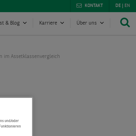
KONTAKT
DE
|
EN
st & Blog
Karriere
Über uns
n im Assetklassenvergleich
uns und/oder
 Funktionieren