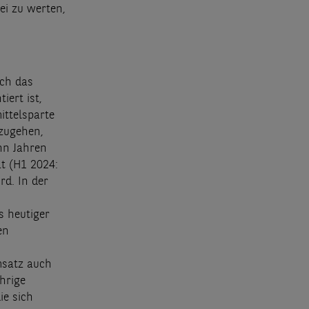
ei zu werten,
ich das
iert ist,
ittelsparte
szugehen,
hn Jahren
at (H1 2024:
rd. In der
 heutiger
en
msatz auch
hrige
ie sich