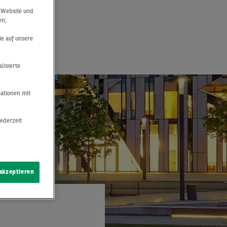
h
r Website und
en;
 ab
ie auf unsere
lisierte
mationen mit
jederzeit
 akzeptieren