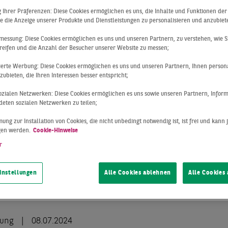
lassenvergleic
ng Ihrer Präferenzen: Diese Cookies ermöglichen es uns, die Inhalte und Funktionen de
e die Anzeige unserer Produkte und Dienstleistungen zu personalisieren und anzubiet
hin am besten
messung: Diese Cookies ermöglichen es uns und unseren Partnern, zu verstehen, wie S
reifen und die Anzahl der Besucher unserer Website zu messen;
sierte Werbung: Diese Cookies ermöglichen es uns und unseren Partnern, Ihnen persona
ubieten, die Ihren Interessen besser entspricht;
 sozialen Netzwerken: Diese Cookies ermöglichen es uns sowie unseren Partnern, Infor
eten sozialen Netzwerken zu teilen;
ung zur Installation von Cookies, die nicht unbedingt notwendig ist, ist frei und kann 
gen werden.
Cookie-Hinweise
r
instellungen
Alle Cookies ablehnen
Alle Cookies
lung
08.07.2024