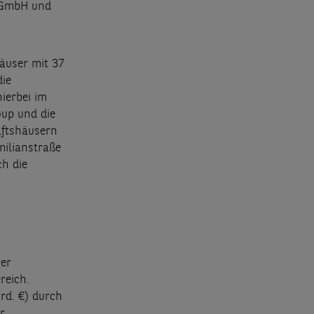
e GmbH und
äuser mit 37
die
ierbei im
oup und die
äftshäusern
milianstraße
ch die
ger
reich.
rd. €) durch
r