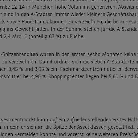
raße 12-14 in München hohe Volumina generieren. Abseits d
r sind in den A-Städten immer wieder kleinere Geschäftshau
ls sowie Food-Transaktionen zu verzeichnen, die beim Ges
gig ins Gewicht fallen. In der Summe stehen für die A-Stando
 2,4 Mrd. € (anteilig 67 %) zu Buche.
o-Spitzenrenditen waren in den ersten sechs Monaten keine 
zu verzeichnen. Damit ordnen sich die sieben A-Standorte i
en 3,45 % und 3,95 % ein. Fachmarktzentren notieren derweil
ensmittler bei 4,90 %, Shoppingcenter liegen bei 5,60 % und 
Investmentmarkt kann auf ein zufriedenstellendes erstes Hal
, in dem er sich an die Spitze der Assetklassen gesetzt hat, 
ionen vermelden konnte und vorerst keine weiteren Preisrü