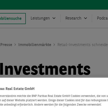
Leistungen
Research
Podca
biliensuche
Presse
Immobilienmärkte
Retail-Investments schneide
-Investments
den im
bas Real Estate GmbH
inverständnis möchte die BNP Paribas Real Estate GmbH Cookies verwenden, die von 
 auf dieser Website platziert werden. Einige dieser Cookies sind für das reibungslose
ite unbedingt erforderlich. Andere werden für die folgenden Zwecke verwendet: