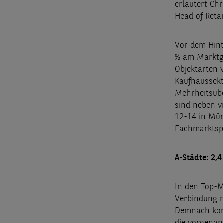
erläutert Ch
Head of Retai
Vor dem Hint
% am Marktge
Objektarten 
Kaufhaussekt
Mehrheitsübe
sind neben v
12-14 in Mün
Fachmarktspa
A-Städte: 2,
In den Top-M
Verbindung m
Demnach konn
die vorgenan