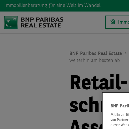
Immobilienberatung
für eine Welt im Wandel
Immo
BNP Paribas Real Estate
weiterhin am besten ab
Retail
schnei
BNP Pari
Mit Ihrem E
von Partnern
dieser Webs