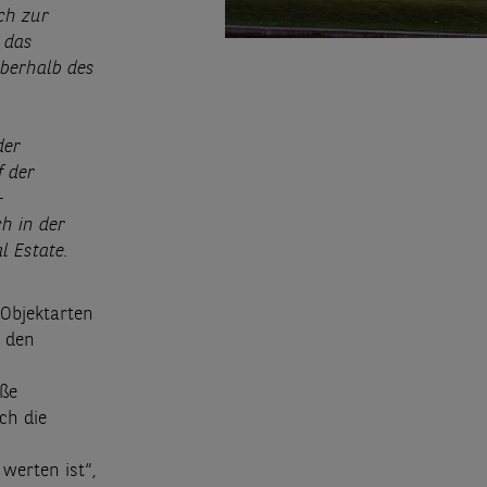
ch zur
h das
oberhalb des
der
f der
-
ch in der
l Estate.
 Objektarten
d den
oße
ch die
werten ist“,