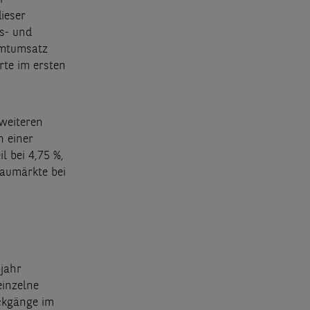
ieser
s- und
amtumsatz
rte im ersten
weiteren
n einer
 bei 4,75 %,
Baumärkte bei
bjahr
einzelne
ckgänge im