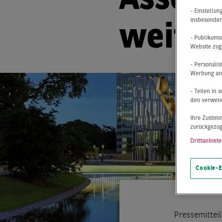
Assetk
- Einstellu
insbesonder
weiter
- Publikums
Website zug
- Personali
Werbung anz
- Teilen in
den verwend
Ihre Zustimm
zurückgezo
Drittanbiete
Cookie-E
Pressemittei