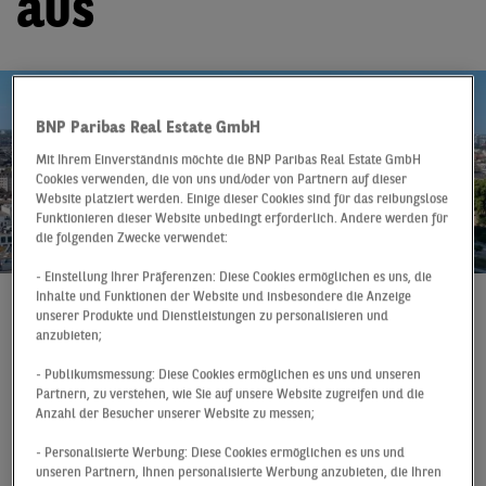
aus
BNP Paribas Real Estate GmbH
Mit Ihrem Einverständnis möchte die BNP Paribas Real Estate GmbH
Cookies verwenden, die von uns und/oder von Partnern auf dieser
Website platziert werden. Einige dieser Cookies sind für das reibungslose
Funktionieren dieser Website unbedingt erforderlich. Andere werden für
die folgenden Zwecke verwendet:
- Einstellung Ihrer Präferenzen: Diese Cookies ermöglichen es uns, die
Inhalte und Funktionen der Website und insbesondere die Anzeige
unserer Produkte und Dienstleistungen zu personalisieren und
Pressemitteilung
08.01.2024
anzubieten;
Der Düsseldorfer Investmentmarkt verzeichnete im Jahr
- Publikumsmessung: Diese Cookies ermöglichen es uns und unseren
2023 ein Investmentvolumen von 882 Mio. € und
Partnern, zu verstehen, wie Sie auf unsere Website zugreifen und die
rangiert damit im Mittelfeld der A-Standorte. Das
Anzahl der Besucher unserer Website zu messen;
Ergebnis des abgelaufenen Jahres verfehlt den
- Personalisierte Werbung: Diese Cookies ermöglichen es uns und
langjährigen Durchschnitt wie auch das
unseren Partnern, Ihnen personalisierte Werbung anzubieten, die Ihren