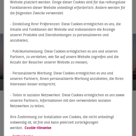
gesunkenem
Website platziert werden. Einige dieser Cookies sind für das reibungslose
Funktionieren dieser Website unbedingt erforderlich. Andere werden für
Ergebnis
die folgenden Zwecke verwendet:
- Einstellung Ihrer Präferenzen: Diese Cookies ermöglichen es uns, die
Inhalte und Funktionen der Website und insbesondere die Anzeige
unserer Produkte und Dienstleistungen zu personalisieren und
anzubieten;
- Publikumsmessung: Diese Cookies ermöglichen es uns und unseren
Partnern, zu verstehen, wie Sie auf unsere Website zugreifen und die
Anzahl der Besucher unserer Website zu messen;
- Personalisierte Werbung: Diese Cookies ermöglichen es uns und
unseren Partnern, Ihnen personalisierte Werbung anzubieten, die Ihren
Interessen besser entspricht;
- Teilen in sozialen Netzwerken: Diese Cookies ermöglichen es uns sowie
unseren Partnern, Informationen mit den verwendeten sozialen
Pressemitteilung
11.10.2023
Netzwerken zu teilen;
Auf dem Hamburger Logistikmarkt fehlten nach den
Ihre Zustimmung zur Installation von Cookies, die nicht unbedingt
ersten drei Quartalen lediglich die Abschlüsse über
notwendig ist, ist frei und kann jederzeit zurückgezogen
werden.
Cookie-Hinweise
20.000 m², um eine gute Zwischenbilanz vermelden zu