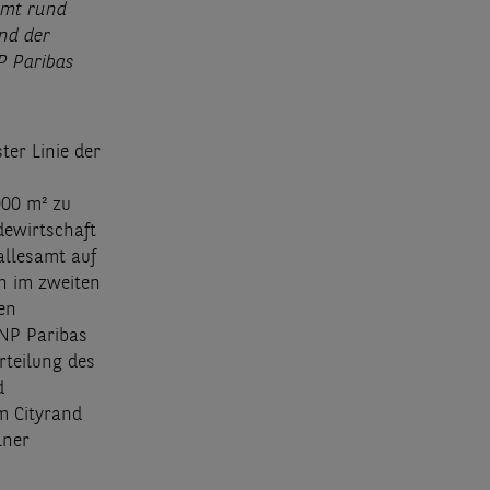
amt rund
nd der
P Paribas
ter Linie der
000 m² zu
dewirtschaft
allesamt auf
en im zweiten
hen
BNP Paribas
rteilung des
d
m Cityrand
lner