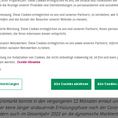
hnitt
ng Ihrer Präferenzen: Diese Cookies ermöglichen es uns, die Inhalte und Funktionen de
e die Anzeige unserer Produkte und Dienstleistungen zu personalisieren und anzubiet
messung: Diese Cookies ermöglichen es uns und unseren Partnern, zu verstehen, wie S
reifen und die Anzahl der Besucher unserer Website zu messen;
sierte Werbung: Diese Cookies ermöglichen es uns und unseren Partnern, Ihnen persona
ubieten, die Ihren Interessen besser entspricht;
 sozialen Netzwerken: Diese Cookies ermöglichen es uns sowie unseren Partnern, Infor
eten sozialen Netzwerken zu teilen;
ung zur Installation von Cookies, die nicht unbedingt notwendig ist, ist frei und kann 
gen werden.
Cookie-Hinweise
r
instellungen
Alle Cookies ablehnen
Alle Cookies
lung
10.01.2023
üromarkt konnte in den vergangenen 12 Monaten erneut un
s er keine länger andauernde Erholungsphase nach der Coro
ndern auch im Gesamtjahr 2022 an die dynamische Markten