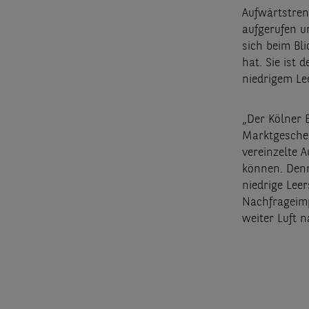
Aufwärtstren
aufgerufen u
sich beim Bl
hat. Sie ist
niedrigem Le
„Der Kölner B
Marktgescheh
vereinzelte 
können. Den
niedrige Lee
Nachfrageimp
weiter Luft n