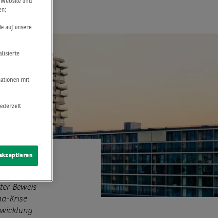
r Website und
en;
ie auf unsere
lisierte
mationen mit
jederzeit
 akzeptieren
ter Beweis
na-Krise
twicklung