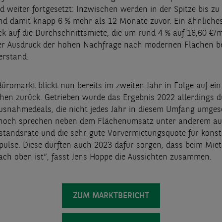
d weiter fortgesetzt: Inzwischen werden in der Spitze bis zu
nd damit knapp 6 % mehr als 12 Monate zuvor. Ein ähnliches 
ick auf die Durchschnittsmiete, die um rund 4 % auf 16,60 €
 der Ausdruck der hohen Nachfrage nach modernen Flächen b
erstand.
üromarkt blickt nun bereits im zweiten Jahr in Folge auf ein
en zurück. Getrieben wurde das Ergebnis 2022 allerdings 
Ausnahmedeals, die nicht jedes Jahr in diesem Umfang umge
noch sprechen neben dem Flächenumsatz unter anderem au
rstandsrate und die sehr gute Vorvermietungsquote für kons
ulse. Diese dürften auch 2023 dafür sorgen, dass beim Miet
ach oben ist“,
fasst Jens Hoppe die Aussichten zusammen.
ZUM MARKTBERICHT