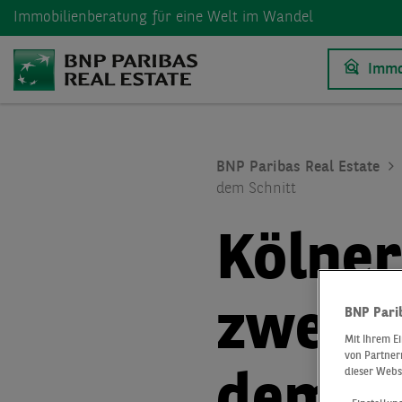
Immobilienberatung
für eine Welt im Wandel
Immo
BNP Paribas Real Estate
dem Schnitt
Kölner
zweite
BNP Pari
Mit Ihrem E
von Partnern
dieser Webs