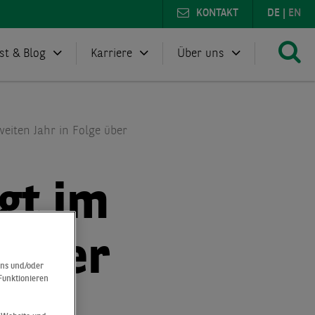
KONTAKT
DE
|
EN
st & Blog
Karriere
Über uns
weiten Jahr in Folge über
gt im
 über
uns und/oder
 Funktionieren