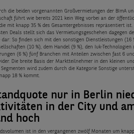
rch die beiden vorgenannten Großvermietungen der BImA un
chaft führt wie bereits 2021 kein Weg vorbei an der öffentli
die mit knapp 35 % des Gesamtergebnisses repräsentiert ist. 
ten Deals stellt sich das Vermietungsgeschehen dagegen de
te dar: So finden sich mit den sonstigen Dienstleistungen (16 
ellschaften (10 %), dem Handel (9 %), den Iuk-Technologien 
rungen (6 %) fünf Branchen mit Anteilen zwischen fast 6 un
ider. Die breite Basis der Marktteilnehmer in den kleinen un
 Segmenten wird zudem durch die Kategorie Sonstige unterst
knapp 18 % kommt.
tandquote nur in Berlin nied
tivitäten in der City und a
and hoch
ndsvolumen ist in den vergangenen zwölf Monaten um knapp