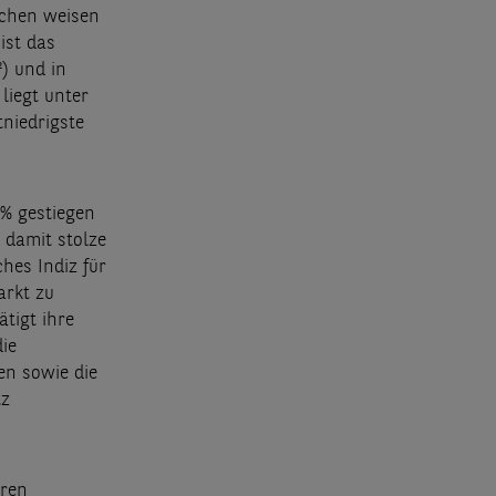
ächen weisen
ist das
) und in
liegt unter
tniedrigste
 % gestiegen
 damit stolze
hes Indiz für
arkt zu
tigt ihre
ie
n sowie die
tz
hren