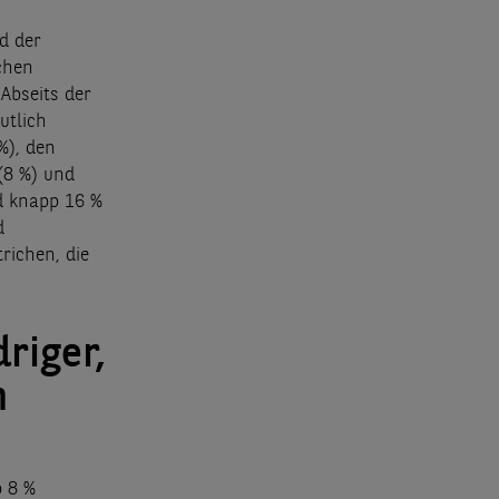
d der
chen
Abseits der
utlich
%), den
(8 %) und
d knapp 16 %
d
richen, die
riger,
m
 8 %