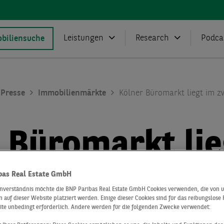
Leistungen
Research
Podca
biliensuche
Presse
Immobilienmärkte
Kölner Büromarkt liegt im z
 Büromarkt lie
n Jahr in Folge
bas Real Estate GmbH
inverständnis möchte die BNP Paribas Real Estate GmbH Cookies verwenden, die von 
 auf dieser Website platziert werden. Einige dieser Cookies sind für das reibungslose
ite unbedingt erforderlich. Andere werden für die folgenden Zwecke verwendet: