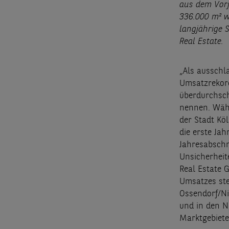
aus dem Vor
336.000 m² w
langjährige 
Real Estate.
„Als ausschl
Umsatzrekord
überdurchsch
nennen. Währ
der Stadt Kö
die erste Ja
Jahresabschn
Unsicherheit
Real Estate 
Umsatzes ste
Ossendorf/Ni
und in den N
Marktgebiete