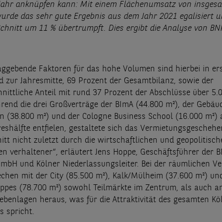
jahr anknüpfen kann: Mit einem Flächenumsatz von insges
urde das sehr gute Ergebnis aus dem Jahr 2021 egalisiert u
Schnitt um 11 % übertrumpft. Dies ergibt die Analyse von BN
aggebende Faktoren für das hohe Volumen sind hierbei in ers
 zur Jahresmitte, 69 Prozent der Gesamtbilanz, sowie der
nittliche Anteil mit rund 37 Prozent der Abschlüsse über 5.
end die drei Großverträge der BImA (44.800 m²), der Gebäu
ln (38.800 m²) und der Cologne Business School (16.000 m²) 
hreshälfte entfielen, gestaltete sich das Vermietungsgescheh
itt nicht zuletzt durch die wirtschaftlichen und geopolitisc
en verhaltener“, erläutert Jens Hoppe, Geschäftsführer der 
GmbH und Kölner Niederlassungsleiter. Bei der räumlichen Ve
chen mit der City (85.500 m²), Kalk/Mülheim (37.600 m²) un
ppes (78.700 m²) sowohl Teilmärkte im Zentrum, als auch a
ebenlagen heraus, was für die Attraktivität des gesamten Kö
s spricht.