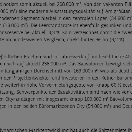
 notiert somit aktuell bei 268.000 m². Von den vakanten Fl
.000 m²) eine moderne Ausstattungsqualität auf. Am größten 
odernen Segment hierbei in den zentralen Lagen (34.600 m²
 (16.000 m²). Die Leerstandsrate ist ebenfalls gesunken und 
onsreserve bei aktuell 3,3 %. Köln verzeichnet damit die zwei
e im bundesweiten Vergleich, direkt hinter Berlin (3,2 %).
efindlichen Flächen sind im Jahresverlauf um beachtliche 40
n sich auf aktuell 238.000 m². Das Bauvolumen bewegt sich
m langjährigen Durchschnitt von 169.000 m², was als deutlic
n der Projektentwickler und Investoren in den Kölner Bürom
Die weiterhin hohe Vorvermietungsquote von knapp 66 % bestä
tzung. Schwerpunkte der Bauaktivitäten sind nach wie vor d
n Cityrandlagen mit insgesamt knapp 109.000 m² Bauvolume
gen in den beiden Büromarktzonen City (54.000 m²) und Deu
 dynamischen Marktentwicklung hat auch die Spitzenmiete i