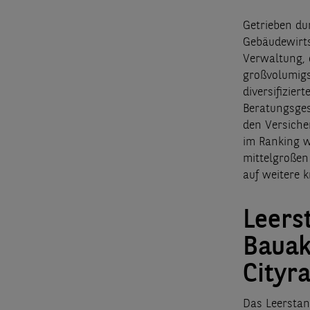
Getrieben du
Gebäudewirts
Verwaltung, 
großvolumigs
diversifizier
Beratungsges
den Versiche
im Ranking w
mittelgroßen
auf weitere 
Leers
Bauak
Cityr
Das Leersta