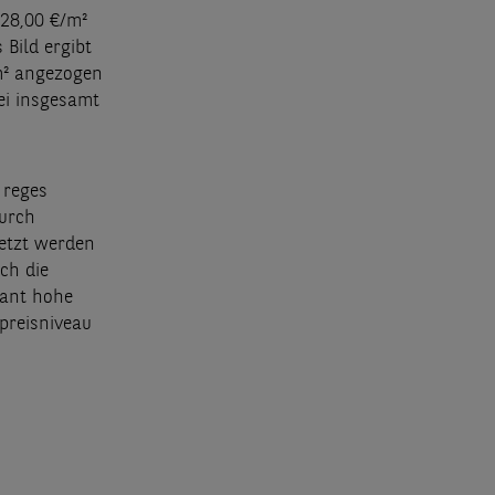
 28,00 €/m²
Bild ergibt
/m² angezogen
ei insgesamt
 reges
durch
setzt werden
ch die
tant hohe
preisniveau