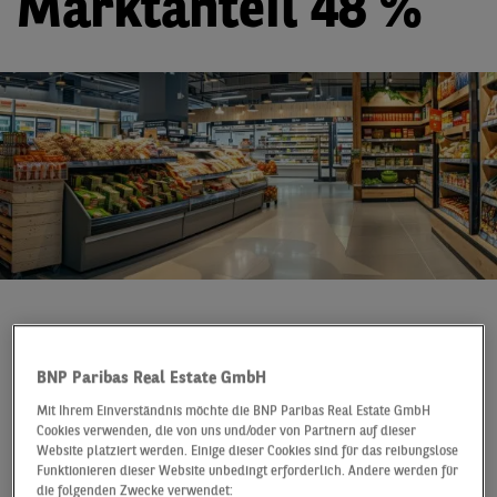
Marktanteil 48 %
Pressemitteilung
03.03.2026
Das Investmentvolumen für Fachmärkte ist im Jahr
BNP Paribas Real Estate GmbH
2025 um rund 53 % auf 3,1 Mrd. € gestiegen, womit
Mit Ihrem Einverständnis möchte die BNP Paribas Real Estate GmbH
diese für gut 48 % der bundesweiten
Cookies verwenden, die von uns und/oder von Partnern auf dieser
Einzelhandelsinvestments verantwortlich zeichnen
Website platziert werden. Einige dieser Cookies sind für das reibungslose
Funktionieren dieser Website unbedingt erforderlich. Andere werden für
(ggü. 32 % Marktanteil 2024).
Dies ergibt der Grocery-
die folgenden Zwecke verwendet: