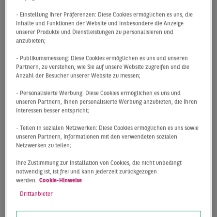
Investmentmarkt-Report, den BNP Paribas Real Estate
jetzt erneut veröffentlicht hat.
- Einstellung Ihrer Präferenzen: Diese Cookies ermöglichen es uns, die
Inhalte und Funktionen der Website und insbesondere die Anzeige
unserer Produkte und Dienstleistungen zu personalisieren und
„Einen wesentlichen Beitrag zum guten Resultat
anzubieten;
leisteten erneut Fachmarkt- und Nahversorgungs-
- Publikumsmessung: Diese Cookies ermöglichen es uns und unseren
zentren, die im zweiten Jahr in Folge mit rund 1 Mrd. €
Partnern, zu verstehen, wie Sie auf unsere Website zugreifen und die
(anteilig gut 33 %) am Marktgeschehen beteiligt waren,
Anzahl der Besucher unserer Website zu messen;
darunter das von BNP Paribas Real Estate begleitete
- Personalisierte Werbung: Diese Cookies ermöglichen es uns und
Three Lions Portfolio. Deutlich beschleunigt hat sich die
unseren Partnern, Ihnen personalisierte Werbung anzubieten, die Ihren
Marktdynamik bei Supermärkten und Discountern mit
Interessen besser entspricht;
+32 % und 1,1 Mrd. € Investment-volumen. Getragen
- Teilen in sozialen Netzwerken: Diese Cookies ermöglichen es uns sowie
von der Porta-Übernahme durch XXXLutz erzielt die
unseren Partnern, Informationen mit den verwendeten sozialen
Non-Food Fachmarktsparte eines der besten jemals
Netzwerken zu teilen;
registrierten Ergebnisse und steuert 900 Mio. € zum
Ihre Zustimmung zur Installation von Cookies, die nicht unbedingt
Resultat bei
“, erläutert Christoph Scharf,
notwendig ist, ist frei und kann jederzeit zurückgezogen
Geschäftsführer der BNP Paribas Real Estate GmbH und
werden.
Cookie-Hinweise
Head of Retail Services.
Drittanbieter