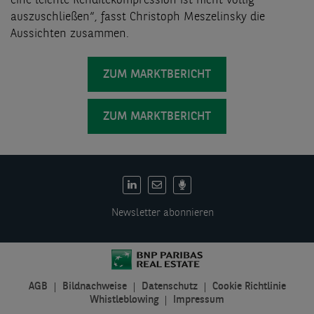
eine leichte Renditekompression ist nicht völlig
auszuschließen“, fasst
Christoph Meszelinsky die
Aussichten zusammen
.
ZUM MARKTBERICHT
ZUM MARKTBERICHT
DE:
Social
Newsletter abonnieren
links
AGB
Bildnachweise
Datenschutz
Cookie Richtlinie
DE:
Whistleblowing
Impressum
Legal