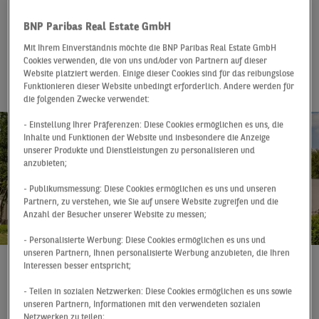
Vorjahr – Volumen
BNP Paribas Real Estate GmbH
weiter deutlich
Mit Ihrem Einverständnis möchte die BNP Paribas Real Estate GmbH
unter Rekordjahren
Cookies verwenden, die von uns und/oder von Partnern auf dieser
Website platziert werden. Einige dieser Cookies sind für das reibungslose
Funktionieren dieser Website unbedingt erforderlich. Andere werden für
die folgenden Zwecke verwendet:
- Einstellung Ihrer Präferenzen: Diese Cookies ermöglichen es uns, die
Inhalte und Funktionen der Website und insbesondere die Anzeige
unserer Produkte und Dienstleistungen zu personalisieren und
anzubieten;
- Publikumsmessung: Diese Cookies ermöglichen es uns und unseren
Partnern, zu verstehen, wie Sie auf unsere Website zugreifen und die
Anzahl der Besucher unserer Website zu messen;
- Personalisierte Werbung: Diese Cookies ermöglichen es uns und
unseren Partnern, Ihnen personalisierte Werbung anzubieten, die Ihren
Interessen besser entspricht;
Pressemitteilung
09.07.2024
- Teilen in sozialen Netzwerken: Diese Cookies ermöglichen es uns sowie
Wie schon im vergangenen Jahr konnte der stark
unseren Partnern, Informationen mit den verwendeten sozialen
Netzwerken zu teilen;