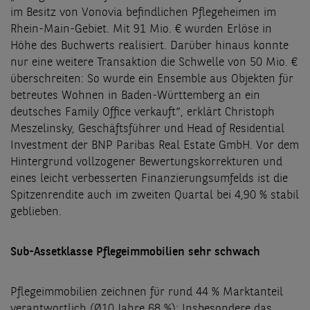
im Besitz von Vonovia befindlichen Pflegeheimen im
Rhein-Main-Gebiet. Mit 91 Mio. € wurden Erlöse in
Höhe des Buchwerts realisiert. Darüber hinaus konnte
nur eine weitere Transaktion die Schwelle von 50 Mio. €
überschreiten: So wurde ein Ensemble aus Objekten für
betreutes Wohnen in Baden-Württemberg an ein
deutsches Family Office verkauft“, erklärt
Christoph
Meszelinsky, Geschäftsführer und Head of Residential
Investment der BNP Paribas Real Estate GmbH.
Vor dem
Hintergrund vollzogener Bewertungskorrekturen und
eines leicht verbesserten Finanzierungsumfelds ist die
Spitzenrendite auch im zweiten Quartal bei 4,90 % stabil
geblieben.
Sub-Assetklasse Pflegeimmobilien sehr schwach
Pflegeimmobilien zeichnen für rund 44 % Marktanteil
verantwortlich (Ø10 Jahre 68 %): Insbesondere das