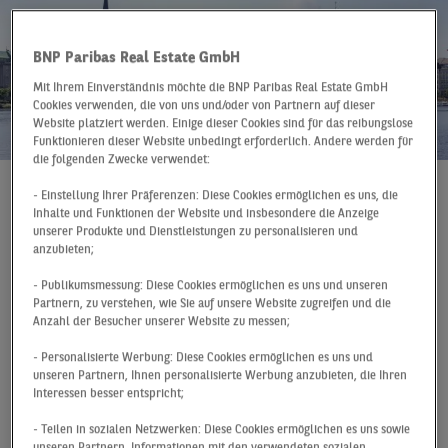
BNP Paribas Real Estate GmbH
Mit Ihrem Einverständnis möchte die BNP Paribas Real Estate GmbH
Cookies verwenden, die von uns und/oder von Partnern auf dieser
Website platziert werden. Einige dieser Cookies sind für das reibungslose
Funktionieren dieser Website unbedingt erforderlich. Andere werden für
die folgenden Zwecke verwendet:
- Einstellung Ihrer Präferenzen: Diese Cookies ermöglichen es uns, die
Pressemitteilung
09.01.2024
Inhalte und Funktionen der Website und insbesondere die Anzeige
unserer Produkte und Dienstleistungen zu personalisieren und
Trotz des fehlenden konjunkturellen Rückenwinds und
anzubieten;
der anhaltenden Diskussion um Homeoffice-Quoten
präsentierte sich der Hamburger Büromarkt im
- Publikumsmessung: Diese Cookies ermöglichen es uns und unseren
Partnern, zu verstehen, wie Sie auf unsere Website zugreifen und die
abgelaufenen Jahr vergleichsweise resilient. Mit einem
Anzahl der Besucher unserer Website zu messen;
Flächenumsatz von 450.000 m² wurde das starke
Vorjahresresultat zwar um knapp 19 % und der
- Personalisierte Werbung: Diese Cookies ermöglichen es uns und
unseren Partnern, Ihnen personalisierte Werbung anzubieten, die Ihren
langjährige Durchschnitt um 12 % unterschritten,
Interessen besser entspricht;
jedoch war insbesondere zum Jahresende hin eine
Marktbelebung erkennbar. Dies ergibt eine Analyse von
- Teilen in sozialen Netzwerken: Diese Cookies ermöglichen es uns sowie
unseren Partnern, Informationen mit den verwendeten sozialen