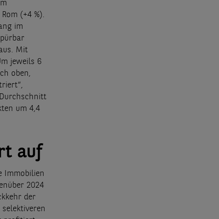
em
 Rom (+4 %).
ang im
spürbar
aus. Mit
m jeweils 6
ach oben,
riert“,
Durchschnitt
kten um 4,4
t auf
e Immobilien
genüber 2024
ckkehr der
 selektiveren