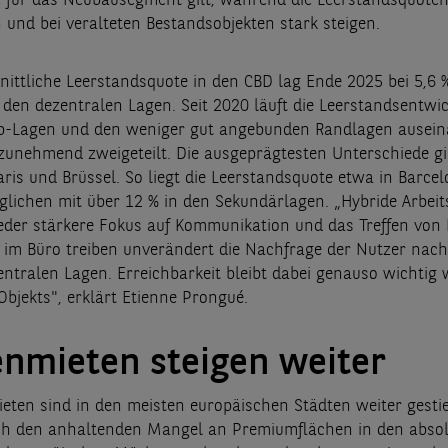
 für das Neubausegment gilt, während die Leerstandsquoten
 und bei veralteten Bestandsobjekten stark steigen.
nittliche Leerstandsquote in den CBD lag Ende 2025 bei 5,6 %
n den dezentralen Lagen. Seit 2020 läuft die Leerstandsentwi
p-Lagen und den weniger gut angebunden Randlagen auseina
zunehmend zweigeteilt. Die ausgeprägtesten Unterschiede gi
aris und Brüssel. So liegt die Leerstandsquote etwa in Barce
erglichen mit über 12 % in den Sekundärlagen. „Hybride Arbei
eder stärkere Fokus auf Kommunikation und das Treffen von 
 im Büro treiben unverändert die Nachfrage der Nutzer nach
entralen Lagen. Erreichbarkeit bleibt dabei genauso wichtig 
Objekts", erklärt Etienne Prongué.
enmieten steigen weiter
ieten sind in den meisten europäischen Städten weiter gesti
ch den anhaltenden Mangel an Premiumflächen in den absol