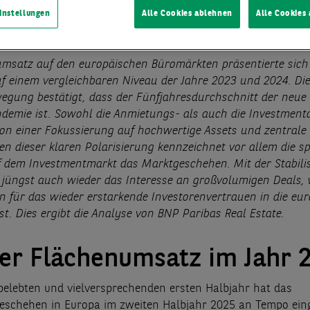
instellungen
Alle Cookies ablehnen
Alle Cookies
lung
25.02.2026
msatz auf den europäischen Büromärkten präsentierte sich 
f einem vergleichbaren Niveau der Jahre 2023 und 2024. Di
egung bestätigt, dass der Fünfjahresdurchschnitt der neu
demie ist. Sowohl die Anmietungs- als auch die Investment
on einer Fokussierung auf hochwertige Assets und zentrale
en dieser klaren Polarisierung kennzeichnet vor allem die s
 dem Investmentmarkt das Marktgeschehen. Mit der Stabili
t jüngst auch wieder das Interesse an großvolumigen Deals,
en für das wieder erstarkende Investorenvertrauen in die eu
st. Dies ergibt die Analyse von BNP Paribas Real Estate.
ler Flächenumsatz im Jahr 
elebten und vielversprechenden ersten Halbjahr hat das
schehen in Europa im zweiten Halbjahr 2025 an Tempo ein