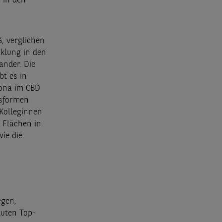
 in den
, verglichen
cklung in den
nder. Die
bt es in
lona im CBD
tsformen
Kolleginnen
 Flächen in
wie die
egen,
uten Top-