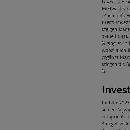
Lagen. Die s
Mietwachstum
„Auch auf de
Premiumsegme
steigen lass
aktuell 58,0
% ging es in
wobei auch in
ergänzt Marc
stiegen die 
%.
Inves
Im Jahr 2025
seinen Aufwä
entspricht. 
Anleger wider