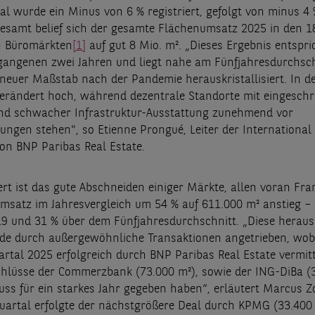
al wurde ein Minus von 6 % registriert, gefolgt von minus 4 
gesamt belief sich der gesamte Flächenumsatz 2025 in den 
n Büromärkten
[1]
auf gut 8 Mio. m². „Dieses Ergebnis entspri
angenen zwei Jahren und liegt nahe am Fünfjahresdurchsch
 neuer Maßstab nach der Pandemie herauskristallisiert. In de
rändert hoch, während dezentrale Standorte mit eingeschr
nd schwacher Infrastruktur-Ausstattung zunehmend vor
ungen stehen", so Etienne Prongué, Leiter der International
von BNP Paribas Real Estate.
t ist das gute Abschneiden einiger Märkte, allen voran Fra
msatz im Jahresvergleich um 54 % auf 611.000 m² anstieg –
19 und 31 % über dem Fünfjahresdurchschnitt. „Diese herau
de durch außergewöhnliche Transaktionen angetrieben, wobei
artal 2025 erfolgreich durch BNP Paribas Real Estate vermit
hlüsse der Commerzbank (73.000 m²), sowie der ING-DiBa (
uss für ein starkes Jahr gegeben haben“, erläutert Marcus Zo
uartal erfolgte der nächstgrößere Deal durch KPMG (33.400 