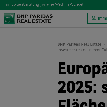
Immobilienberatung
für eine Welt im Wandel
Immo
BNP Paribas Real Estate
Investmentmarkt nimmt Fah
Europä
2025: 