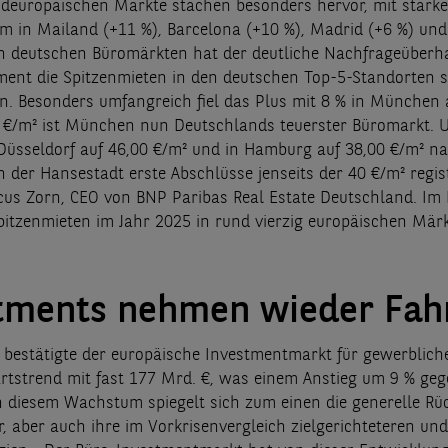
üdeuropäischen Märkte stachen besonders hervor, mit stark
 in Mailand (+11 %), Barcelona (+10 %), Madrid (+6 %) und
n deutschen Büromärkten hat der deutliche Nachfrageüberh
nt die Spitzenmieten in den deutschen Top-5-Standorten 
en. Besonders umfangreich fiel das Plus mit 8 % in München 
0 €/m² ist München nun Deutschlands teuerster Büromarkt. U
 Düsseldorf auf 46,00 €/m² und in Hamburg auf 38,00 €/m² n
 der Hansestadt erste Abschlüsse jenseits der 40 €/m² regist
us Zorn, CEO von BNP Paribas Real Estate Deutschland.
Im 
Spitzenmieten im Jahr 2025 in rund vierzig europäischen Mär
tments nehmen wieder Fahr
 bestätigte der europäische Investmentmarkt für gewerblich
rtstrend mit fast 177 Mrd. €, was einem Anstieg um 9 % ge
In diesem Wachstum spiegelt sich zum einen die generelle Rü
, aber auch ihre im Vorkrisenvergleich zielgerichteteren und