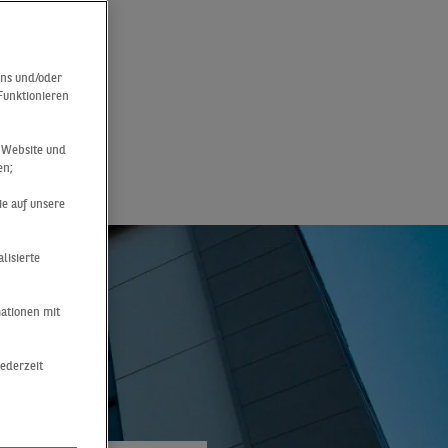
mmt
uns und/oder
 Funktionieren
r Website und
en;
ie auf unsere
lisierte
mationen mit
jederzeit