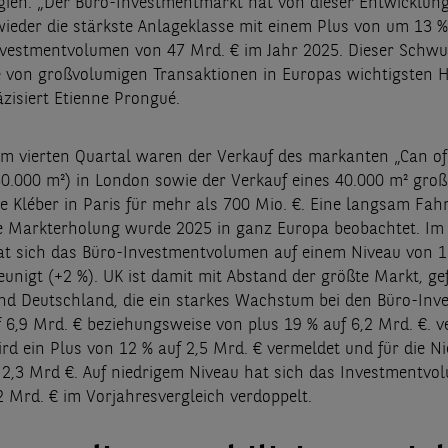
gien. „Der Büro-Investmentmarkt hat von dieser Entwicklung 
wieder die stärkste Anlageklasse mit einem Plus von um 13 
nvestmentvolumen von 47 Mrd. € im Jahr 2025. Dieser Schw
 von großvolumigen Transaktionen in Europas wichtigsten 
äzisiert Etienne Prongué.
m vierten Quartal waren der Verkauf des markanten „Can o
0.000 m²) in London sowie der Verkauf eines 40.000 m² gro
e Kléber in Paris für mehr als 700 Mio. €. Eine langsam Fah
Markterholung wurde 2025 in ganz Europa beobachtet. Im 
at sich das Büro-Investmentvolumen auf einem Niveau von 1
eunigt (+2 %). UK ist damit mit Abstand der größte Markt, ge
nd Deutschland, die ein starkes Wachstum bei den Büro-Inv
f 6,9 Mrd. € beziehungsweise von plus 19 % auf 6,2 Mrd. €. v
ird ein Plus von 12 % auf 2,5 Mrd. € vermeldet und für die N
 2,3 Mrd €. Auf niedrigem Niveau hat sich das Investmentvo
2 Mrd. € im Vorjahresvergleich verdoppelt.