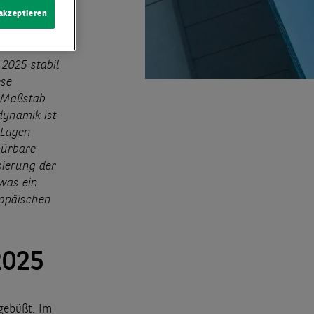
 akzeptieren
2025 stabil
ese
e Maßstab
dynamik ist
 Lagen
pürbare
sierung der
 was ein
ropäischen
2025
gebüßt. Im