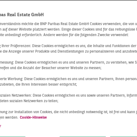
numsatz,
bas Real Estate GmbH
tmentmarkt ni
inverständnis möchte die BNP Paribas Real Estate GmbH Cookies verwenden, die von 
 auf dieser Website platziert werden. Einige dieser Cookies sind für das reibungslose
ite unbedingt erforderlich. Andere werden für die folgenden Zwecke verwendet:
auf
ng Ihrer Präferenzen: Diese Cookies ermöglichen es uns, die Inhalte und Funktionen de
e die Anzeige unserer Produkte und Dienstleistungen zu personalisieren und anzubiet
messung: Diese Cookies ermöglichen es uns und unseren Partnern, zu verstehen, wie S
reifen und die Anzahl der Besucher unserer Website zu messen;
sierte Werbung: Diese Cookies ermöglichen es uns und unseren Partnern, Ihnen persona
ubieten, die Ihren Interessen besser entspricht;
 sozialen Netzwerken: Diese Cookies ermöglichen es uns sowie unseren Partnern, Infor
eten sozialen Netzwerken zu teilen;
ung zur Installation von Cookies, die nicht unbedingt notwendig ist, ist frei und kann 
gen werden.
Cookie-Hinweise
r