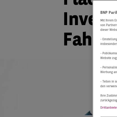
Fläche
BNP Pari
Inves
Mit Ihrem E
von Partnern
dieser Webs
Fahrt 
- Einstellu
insbesonder
- Publikums
Website zug
- Personali
Werbung anz
- Teilen in
den verwend
Ihre Zustimm
zurückgezo
Drittanbiete