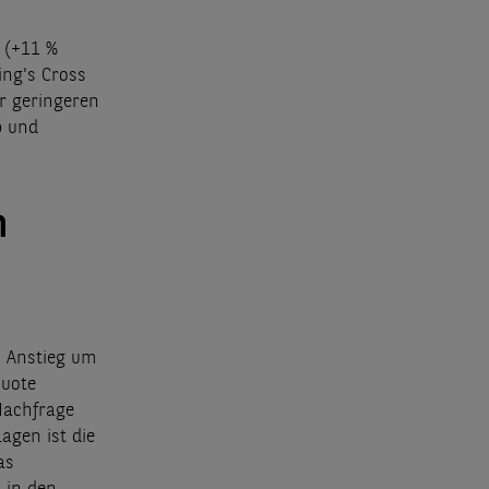
 (+11 %
ing's Cross
r geringeren
b und
n
m Anstieg um
quote
Nachfrage
agen ist die
as