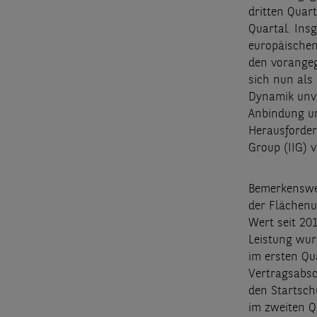
dritten Quart
Quartal. Ins
europäische
den vorangeg
sich nun als
Dynamik unve
Anbindung u
Herausforder
Group (IIG) 
Bemerkenswer
der Flächenu
Wert seit 20
Leistung wur
im ersten Qu
Vertragsabsc
den Startsch
im zweiten Q