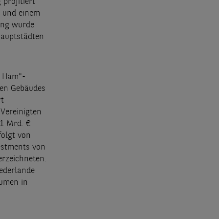
profitiert
% und einem
ung wurde
Hauptstädten
f Ham"-
ßen Gebäudes
rt
Vereinigten
1 Mrd. €
folgt von
estments von
erzeichneten.
iederlande
lumen in