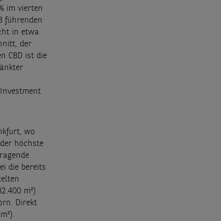
% im vierten
18 führenden
cht in etwa
nitt, der
n CBD ist die
änkter
 Investment
nkfurt, wo
 der höchste
sragende
 die bereits
telten
32.400 m²)
rn. Direkt
m²).