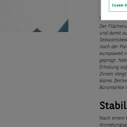
Cookie-E
Pressemittei
Der Flächenu
und damit au
Seitwärtsbew
nach der Pan
europaweit v
geprägt. Neb
Erholung auf
Zinsen steig
klares Zeich
Büromärkte i
Stabi
Nach einem b
Anmietungsge