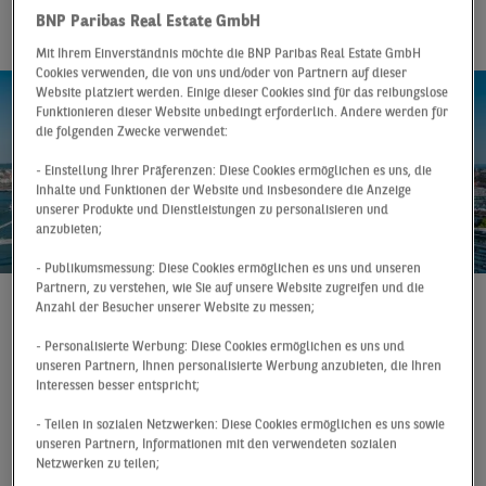
ein
BNP Paribas Real Estate GmbH
Mit Ihrem Einverständnis möchte die BNP Paribas Real Estate GmbH
Cookies verwenden, die von uns und/oder von Partnern auf dieser
Website platziert werden. Einige dieser Cookies sind für das reibungslose
Funktionieren dieser Website unbedingt erforderlich. Andere werden für
die folgenden Zwecke verwendet:
- Einstellung Ihrer Präferenzen: Diese Cookies ermöglichen es uns, die
Inhalte und Funktionen der Website und insbesondere die Anzeige
unserer Produkte und Dienstleistungen zu personalisieren und
anzubieten;
- Publikumsmessung: Diese Cookies ermöglichen es uns und unseren
Partnern, zu verstehen, wie Sie auf unsere Website zugreifen und die
Anzahl der Besucher unserer Website zu messen;
Pressemitteilung
22.07.2020
- Personalisierte Werbung: Diese Cookies ermöglichen es uns und
Nach einem lebendigen Jahresauftakt auf dem
unseren Partnern, Ihnen personalisierte Werbung anzubieten, die Ihren
Düsseldorfer Markt für Lager- und Logistikflächen
Interessen besser entspricht;
zeigen sich die Auswirkungen der Corona-Krise sehr
- Teilen in sozialen Netzwerken: Diese Cookies ermöglichen es uns sowie
deutlich im Halbjahresergebnis. Mit einem
unseren Partnern, Informationen mit den verwendeten sozialen
Flächenumsatz von 70.000 m² wurde der langjährige
Netzwerken zu teilen;