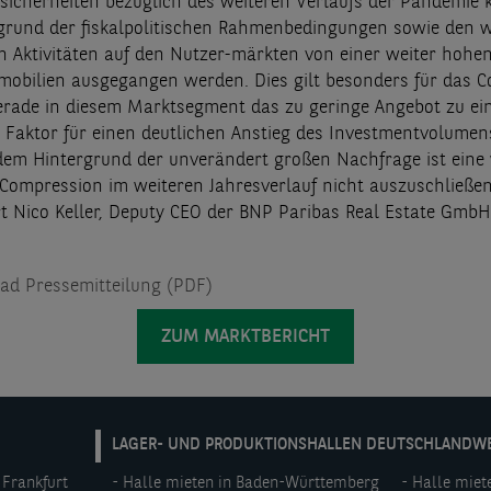
nsicherheiten bezüglich des weiteren Verlaufs der Pandemie 
rund der fiskalpolitischen Rahmenbedingungen sowie den w
Aktivitäten auf den Nutzer-märkten von einer weiter hohe
obilien ausgegangen werden. Dies gilt besonders für das C
erade in diesem Marktsegment das zu geringe Angebot zu e
n Faktor für einen deutlichen Anstieg des Investmentvolumen
dem Hintergrund der unverändert großen Nachfrage ist eine 
d-Compression im weiteren Jahresverlauf nicht auszuschließen
rt Nico Keller, Deputy CEO der BNP Paribas Real Estate GmbH
d Pressemitteilung (PDF)
ZUM MARKTBERICHT
DE:
LAGER- UND PRODUKTIONSHALLEN DEUTSCHLANDW
Footer
 Frankfurt
Halle mieten in Baden-Württemberg
Halle miet