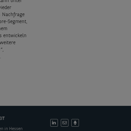
kann unter
ieder
n Nachfrage
ore-Segment,
inem
s entwickeln
weitere
“,
.
EIT
DE:
en in Hessen
Social