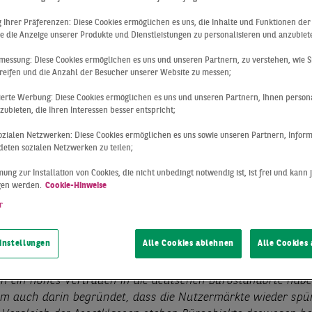
ng Ihrer Präferenzen: Diese Cookies ermöglichen es uns, die Inhalte und Funktionen de
e die Anzeige unserer Produkte und Dienstleistungen zu personalisieren und anzubiet
messung: Diese Cookies ermöglichen es uns und unseren Partnern, zu verstehen, wie S
reifen und die Anzahl der Besucher unserer Website zu messen;
sierte Werbung: Diese Cookies ermöglichen es uns und unseren Partnern, Ihnen persona
ubieten, die Ihren Interessen besser entspricht;
 sozialen Netzwerken: Diese Cookies ermöglichen es uns sowie unseren Partnern, Infor
eten sozialen Netzwerken zu teilen;
ung zur Installation von Cookies, die nicht unbedingt notwendig ist, ist frei und kann 
lung
08.04.2021
gen werden.
Cookie-Hinweise
aktuellen Rahmenbedingungen für Büro-Investments aufgru
r
Corona-Pandemie weiter herausfordernd bleiben, konnte ein
volumen zum Jahresauftakt erzielt werden. Bundesweit wur
instellungen
Alle Cookies ablehnen
Alle Cookies
n Büroobjekte investiert. Das Ergebnis zeigt, dass die Markt
haltenden Diskussion um die zu erwartende Entwicklung vo
len ein hohes Vertrauen in die deutschen Bürostandorte haben
m auch darin begründet, dass die Nutzermärkte wieder spü