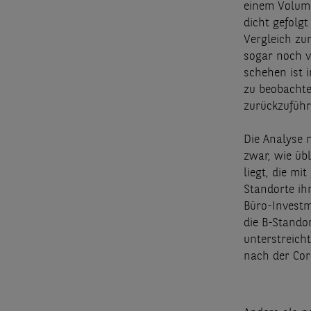
einem Volume
dicht gefolg
Vergleich zu
sogar noch v
schehen ist i
zu beobachte
zurückzuführ
Die Analyse 
zwar, wie üb
liegt, die mi
Standorte ih
Büro-Investm
die B-Stando
unterstreich
nach der Cor