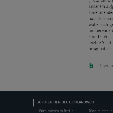
„Trotz der U
anderem aufg
zunehmenden 
nach Büroimm
wobei sich g
limitierende
könnte. Vor 
leichte Yiel
prognostizie
Downloa
DE:
BÜROFLÄCHEN DEUTSCHLANDWEIT
Footer
Büro mieten in Berlin
Büro mieten in