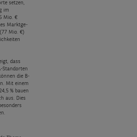
rte setzen,
g im
5 Mio. €
des Marktge-
(77 Mio. €)
ichkeiten
igt, dass
 A-Standorten
 können die B-
en. Mit einem
24,5 % bauen
ch aus. Dies
 besonders
en.