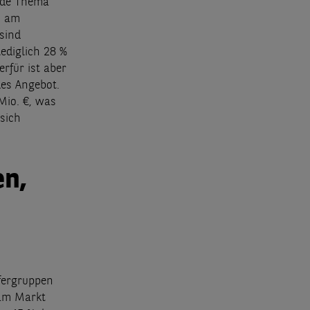
nde Thema
n am
sind
ediglich 28 %
rfür ist aber
des Angebot.
Mio. €, was
sich
en,
ufergruppen
 am Markt