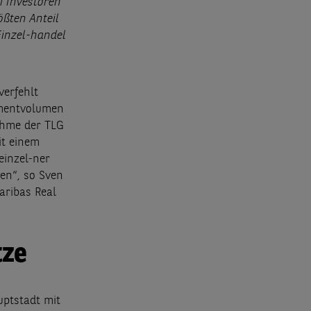
i Investoren
ßten Anteil
Einzel-handel
erfehlt
stmentvolumen
ahme der TLG
it einem
einzel-ner
ten“, so Sven
aribas Real
tze
uptstadt mit