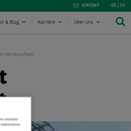
KONTAKT
DE
|
EN
st & Blog
Karriere
Über uns
m Jahresauftakt
t
t
uns und/oder
 Funktionieren