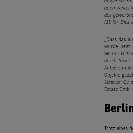
anziehen. Im
auch weiterh
des gewerbli
(15 %). Dies
„Dass das au
wurde, liegt
bei nur 8 Pr
durch Around
Anteil von k
Objekte gezä
Stricker, Ge
Estate Gmb
Berli
Trotz eines 