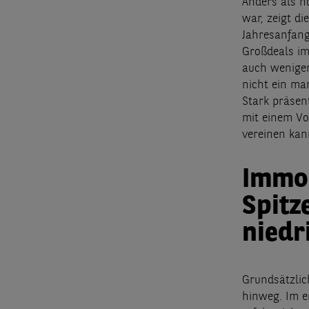
Anders als n
war, zeigt d
Jahresanfang
Großdeals im
auch weniger
nicht ein ma
Stark präsen
mit einem Vo
vereinen ka
Immob
Spitz
niedr
Grundsätzlic
hinweg. Im e