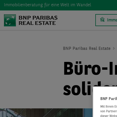
Immobilienberatung
für eine Welt im Wandel
Immo
BNP Paribas Real Estate
Büro-I
solide
BNP Pari
Mit Ihrem E
von Partnern
dieser Webs