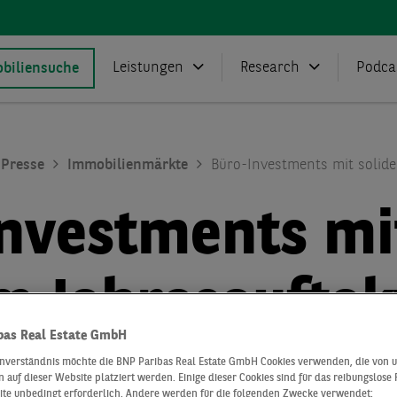
Leistungen
Research
Podca
biliensuche
Presse
Immobilienmärkte
Büro-Investments mit solide
nvestments mi
m Jahresauftak
bas Real Estate GmbH
inverständnis möchte die BNP Paribas Real Estate GmbH Cookies verwenden, die von 
 auf dieser Website platziert werden. Einige dieser Cookies sind für das reibungslose
ite unbedingt erforderlich. Andere werden für die folgenden Zwecke verwendet: