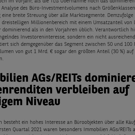
och im Vorjahr, als die TLG Übernahme noch das dominiere
ie Analyse des Büro-Investmentvolumens nach Größenklasse
 eine breite Streuung über alle Marktsegmente. Demzufolge 
 dreistelligen Millionenbereich mit einem Umsatzanteil von l
 dominierend als in den Vorjahren üblich. Verantwortlich hie
ngelndes Investoreninteresse, sondern ein nicht ausreichen
tiert sich demgegenüber das Segment zwischen 50 und 100 
lumen von gut 1 Mrd. € sogar den größten Anteil (30 %) auf 
nn.
ilien AGs/REITs dominier
enrenditen verbleiben auf
igem Niveau
h besteht ein hohes Interesse an Büroobjekten über alle Kä
rsten Quartal 2021 waren besonders Immobilien AGs/REITs