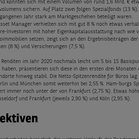
und konnten sich mit einem Volumen von rund 1,6 Mrd. € et
volumens sichern. Auf Platz zwei folgen Spezialfonds (13 %),
gangenen Jahr stark am Marktgeschehen beteiligt waren.
sset Manager verhielten sich mit gut 8 % noch etwas verhal
re-Investoren mit hoher Eigenkapitalausstattung nach wie v
oimmobilien setzen, zeigt sich an den Ergebnisbeiträgen der
en (8 %) und Versicherungen (7,5 %).
Renditen im Jahr 2020 nochmals leicht um 5 bis 15 Basispu
haben, präsentieren sich diese in den ersten drei Monaten 
ndorte hinweg stabil. Die Netto-Spitzenrendite für Büros lag
erlin und München somit weiterhin bei 2,55 %. Ham-burgs Sp
iert immer noch unter der von Frankfurt (2,75 %). Etwas höhe
seldorf und Frankfurt (jeweils 2,90 %) und Köln (2,95 %).
ektiven