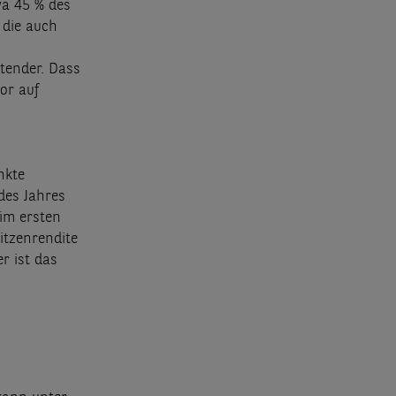
wa 45 % des
 die auch
tender. Dass
or auf
nkte
des Jahres
 im ersten
itzenrendite
r ist das