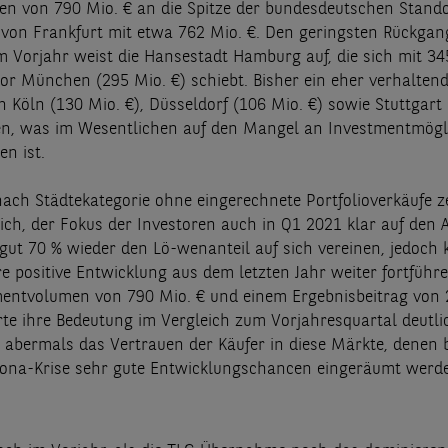
n von 790 Mio. € an die Spitze der bundesdeutschen Stando
t von Frankfurt mit etwa 762 Mio. €. Den geringsten Rückgan
m Vorjahr weist die Hansestadt Hamburg auf, die sich mit 34
or München (295 Mio. €) schiebt. Bisher ein eher verhalten
n Köln (130 Mio. €), Düsseldorf (106 Mio. €) sowie Stuttgart 
n, was im Wesentlichen auf den Mangel an Investmentmögl
en ist.
nach Städtekategorie ohne eingerechnete Portfolioverkäufe ze
lich, der Fokus der Investoren auch in Q1 2021 klar auf den
t gut 70 % wieder den Lö-wenanteil auf sich vereinen, jedoch
re positive Entwicklung aus dem letzten Jahr weiter fortführ
entvolumen von 790 Mio. € und einem Ergebnisbeitrag von 
rte ihre Bedeutung im Vergleich zum Vorjahresquartal deutli
t abermals das Vertrauen der Käufer in diese Märkte, denen
ona-Krise sehr gute Entwicklungschancen eingeräumt werd