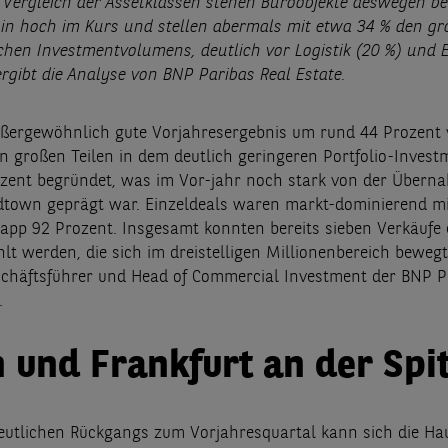
 Vergleich der Assetklassen stehen Büroobjekte deswegen be
in hoch im Kurs und stellen abermals mit etwa 34 % den grö
chen Investmentvolumens, deutlich vor Logistik (20 %) und 
 ergibt die Analyse von BNP Paribas Real Estate.
ßergewöhnlich gute Vorjahresergebnis um rund 44 Prozent v
 in großen Teilen in dem deutlich geringeren Portfolio-Inve
ozent begründet, was im Vor-jahr noch stark von der Übern
town geprägt war. Einzeldeals waren markt-dominierend m
napp 92 Prozent. Insgesamt konnten bereits sieben Verkäufe 
hlt werden, die sich im dreistelligen Millionenbereich beweg
-schäftsführer und Head of Commercial Investment der BNP P
H.
n und Frankfurt an der Spi
deutlichen Rückgangs zum Vorjahresquartal kann sich die Ha