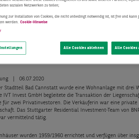
eten sozialen Netzwerken zu teilen;
ung zur Installation von Cookies, die nicht unbedingt notwendig ist, ist frei und kann 
gen werden.
Cookie-Hinweise
r
instellungen
Alle Cookies ablehnen
Alle Cookies
lung
06.07.2020
er Stadtteil Bad Cannstatt wurde eine Wohnanlage mit dre
e IVT Invest GmbH begleitete die Transaktion der Liegenschaf
 für zwei Privatinvestoren. Die Verkäuferin war eine private
chaft. Das Stuttgarter Residential Investment-Team von BN
ar vermittelnd tätig.
nhäuser wurden 1959/1960 errichtet und verfügen über ins