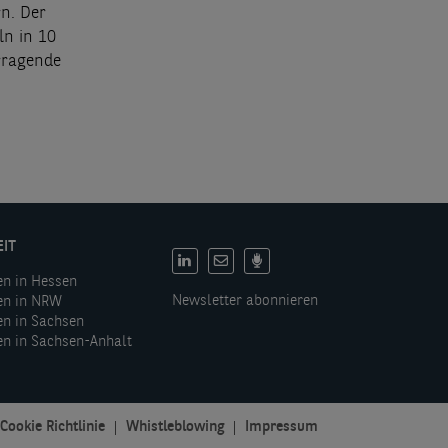
n. Der
ln in 10
rragende
EIT
DE:
en in Hessen
Social
Newsletter abonnieren
en in NRW
links
en in Sachsen
en in Sachsen-Anhalt
Cookie Richtlinie
Whistleblowing
Impressum