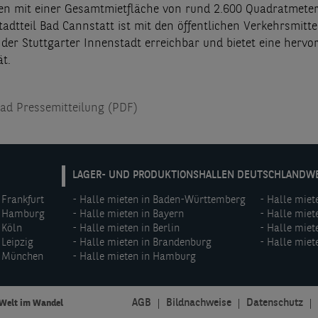
n mit einer Gesamtmietfläche von rund 2.600 Quadratmeter
adtteil Bad Cannstatt ist mit den öffentlichen Verkehrsmitte
der Stuttgarter Innenstadt erreichbar und bietet eine hervo
ät.
d Pressemitteilung (PDF)
DE:
LAGER- UND PRODUKTIONSHALLEN DEUTSCHLANDW
Footer
 Frankfurt
Halle mieten in Baden-Württemberg
Halle miet
menu
n Hamburg
Halle mieten in Bayern
Halle miet
(middle)
 Köln
Halle mieten in Berlin
Halle miet
 Leipzig
Halle mieten in Brandenburg
Halle miet
n München
Halle mieten in Hamburg
AGB
Bildnachweise
Datenschutz
 Welt im Wandel
DE: