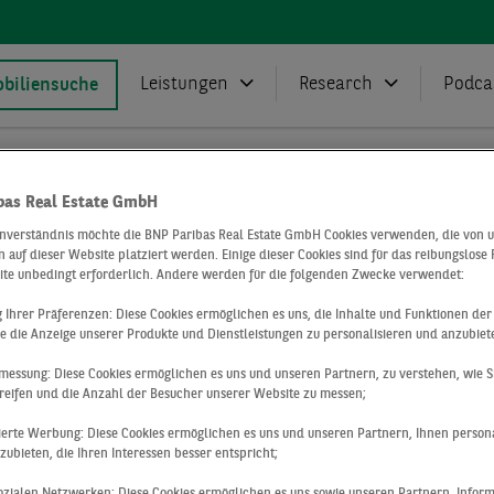
Leistungen
Research
Podca
biliensuche
bas Real Estate GmbH
Presse
Deals
Wohnanlage in Stuttgart veräußert
inverständnis möchte die BNP Paribas Real Estate GmbH Cookies verwenden, die von 
 auf dieser Website platziert werden. Einige dieser Cookies sind für das reibungslose
lage in Stutt
ite unbedingt erforderlich. Andere werden für die folgenden Zwecke verwendet:
ng Ihrer Präferenzen: Diese Cookies ermöglichen es uns, die Inhalte und Funktionen de
e die Anzeige unserer Produkte und Dienstleistungen zu personalisieren und anzubiet
ert
messung: Diese Cookies ermöglichen es uns und unseren Partnern, zu verstehen, wie S
reifen und die Anzahl der Besucher unserer Website zu messen;
sierte Werbung: Diese Cookies ermöglichen es uns und unseren Partnern, Ihnen persona
ubieten, die Ihren Interessen besser entspricht;
 sozialen Netzwerken: Diese Cookies ermöglichen es uns sowie unseren Partnern, Infor