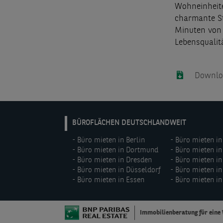
Wohneinheite
charmante St
Minuten von 
Lebensqualit
Downloa
DE:
BÜROFLÄCHEN DEUTSCHLANDWEIT
Footer
Büro mieten in Berlin
Büro mieten in
menu
Büro mieten in Dortmund
Büro mieten i
(left)
Büro mieten in Dresden
Büro mieten in
Büro mieten in Düsseldorf
Büro mieten in
Büro mieten in Essen
Büro mieten i
Immobilienberatung für eine