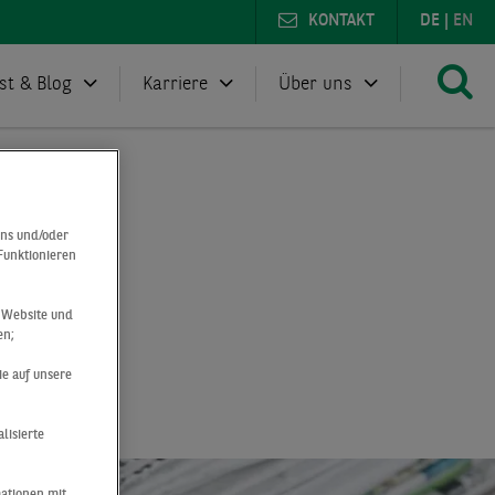
KONTAKT
DE
|
EN
st & Blog
Karriere
Über uns
uns und/oder
 Funktionieren
gart
r Website und
en;
ie auf unsere
lisierte
mationen mit