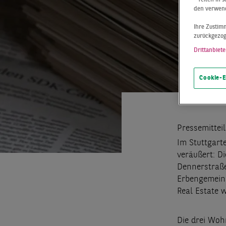
den verwend
Ihre Zustimm
zurückgezo
Drittanbiete
Cookie-E
Pressemittei
Im Stuttgart
veräußert: Di
Dennerstraße
Erbengemeins
Real Estate w
Die drei Woh