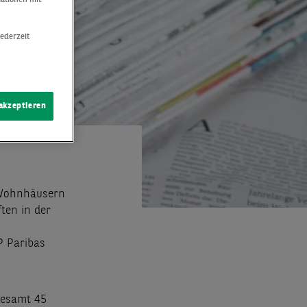
jederzeit
 akzeptieren
i Wohnhäusern
ten in der
P Paribas
gesamt 45