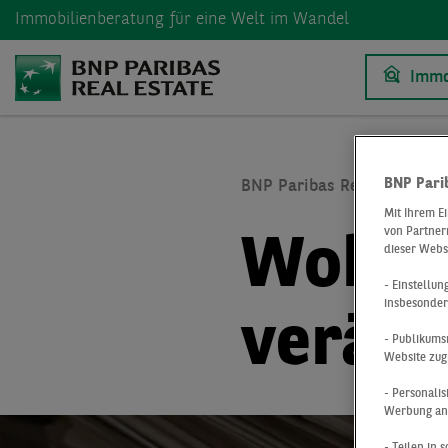
Immobilienberatung
für eine Welt im Wandel
Immo
BNP Pari
BNP Paribas Real Estate
Mit Ihrem E
von Partnern
Wohnan
dieser Webs
- Einstellu
insbesonder
veräuß
- Publikums
Website zug
- Personali
Werbung anz
- Teilen in