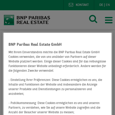
KONTAKT
DE
|
EN
BNP Paribas Real Estate GmbH
BNP Paribas Real Estate
Presse
Deals
Mit Ihrem Einverständnis möchte die BNP Paribas Real Estate GmbH
Mongo’s Restaurant kommt in den Dortmunder Hafen
Cookies verwenden, die von uns und/oder von Partnern auf dieser
Website platziert werden. Einige dieser Cookies sind für das reibungslose
Mongo’s
Funktionieren dieser Website unbedingt erforderlich. Andere werden für
die folgenden Zwecke verwendet:
Restaurant kommt
- Einstellung Ihrer Präferenzen: Diese Cookies ermöglichen es uns, die
Inhalte und Funktionen der Website und insbesondere die Anzeige
unserer Produkte und Dienstleistungen zu personalisieren und
in den Dortmunder
anzubieten;
Hafen
- Publikumsmessung: Diese Cookies ermöglichen es uns und unseren
Partnern, zu verstehen, wie Sie auf unsere Website zugreifen und die
Anzahl der Besucher unserer Website zu messen;