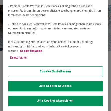
- Personalisierte Werbung: Diese Cookies ermöglichen es uns und
unseren Partnern, Ihnen personalisierte Werbung anzubieten, die Ihren
Interessen besser entspricht;
- Teilen in sozialen Netzwerken: Diese Cookies ermöglichen es uns sowie
unseren Partnern, Informationen mit den verwendeten sozialen
Netzwerken zu teilen;
Ihre Zustimmung zur Installation von Cookies, die nicht unbedingt
notwendig ist, ist frei und kann jederzeit zurückgezogen
werden.
Cookie-Hinweise
Drittanbieter
Pressemitteilung
16.10.2019
Essen
- Die Projektentwicklung Leuchtturm im
Cookie-Einstellungen
Dortmunder Hafenquartier bekommt einen weiteren
Mieter: Die Mongo’s Gastro GmbH mietete rund 1.000
Alle Cookies ablehnen
Quadratmeter Gastronomie- und Eventfläche in der
Speicherstraße über die Berater von BNP Paribas Real
Estate. Das mongolische Restaurant wird 2021 seinen
Alle Cookies akzeptieren
Standort vom Rheinlanddamm in den Hafen verlegen.