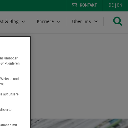
KONTAKT
DE
|
EN
st & Blog
Karriere
Über uns
ein
uns und/oder
 Funktionieren
r Website und
en;
ein
ie auf unsere
lisierte
mationen mit