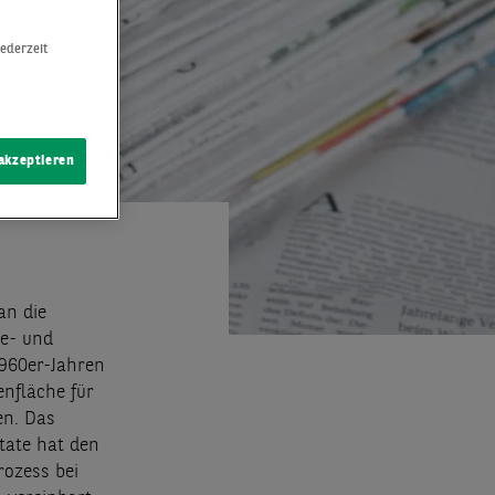
jederzeit
 akzeptieren
an die
ie- und
1960er-Jahren
enfläche für
en. Das
tate hat den
rozess bei