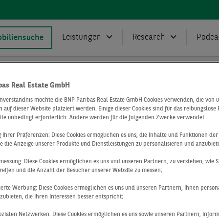
Leistungen
Research
Podca
biliensuche
bas Real Estate GmbH
Presse
Deals
MLP Group erwirbt Gewerbeareal in Idst
inverständnis möchte die BNP Paribas Real Estate GmbH Cookies verwenden, die von 
 auf dieser Website platziert werden. Einige dieser Cookies sind für das reibungslose
roup erwirbt
ite unbedingt erforderlich. Andere werden für die folgenden Zwecke verwendet:
ng Ihrer Präferenzen: Diese Cookies ermöglichen es uns, die Inhalte und Funktionen de
e die Anzeige unserer Produkte und Dienstleistungen zu personalisieren und anzubiet
eareal in Idst
messung: Diese Cookies ermöglichen es uns und unseren Partnern, zu verstehen, wie S
reifen und die Anzahl der Besucher unserer Website zu messen;
sierte Werbung: Diese Cookies ermöglichen es uns und unseren Partnern, Ihnen persona
ubieten, die Ihren Interessen besser entspricht;
 sozialen Netzwerken: Diese Cookies ermöglichen es uns sowie unseren Partnern, Infor