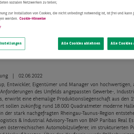
eten sozialen Netzwerken zu teilen;
ung zur Installation von Cookies, die nicht unbedingt notwendig ist, ist frei und kann 
gen werden.
Cookie-Hinweise
r
instellungen
Alle Cookies ablehnen
Alle Cookies
lung
02.06.2022
p, Entwickler, Eigentümer und Manager von hochwertigen, 
n Anforderungen des Umfelds angepassten Gewerbe-, Industr
ks, erwirbt eine ehemalige Produktionsliegenschaft aus den 
Dort sollen zukünftig rund 18.000 Quadratmeter moderne Hall
in der stark nachgefragten Rheingau-Taunus-Region entsteh
Logistics & Industrial Advisory-Team von BNP Paribas Real Es
nen österreichischen Automobilzulieferer, im strukturierten P