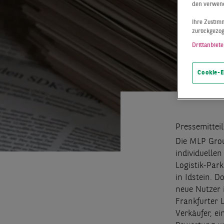
den verwend
Ihre Zustimm
zurückgezo
Drittanbiete
Cookie-E
Pressemittei
Die MLP Grou
individuelle
Logistik-Par
in Idstein. 
neue Nutzer 
Frankfurter 
Verkäufer, ei