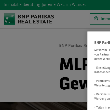
Immobilienberatung
für eine Welt im Wandel
Immo
BNP Pari
BNP Paribas Real Estate
Mit Ihrem E
von Partnern
MLP G
dieser Webs
- Einstellu
insbesonder
Gewerb
- Publikums
Website zug
- Personali
Werbung anz
- Teilen in