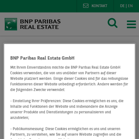
KONTAKT
DE
|
EN
BNP Paribas Real Estate
Presse
Deals
BNP Paribas Real Estate GmbH
Mitteldeutscher Bildungsträger vergrößert sich mit neuem 
Mit Ihrem Einverständnis möchte die BNP Paribas Real Estate GmbH
Cookies verwenden, die von uns und/oder von Partnern auf dieser
Website platziert werden. Einige dieser Cookies sind für das reibungslose
Mitteldeutscher
Funktionieren dieser Website unbedingt erforderlich. Andere werden für
die folgenden Zwecke verwendet:
Bildungsträger
- Einstellung Ihrer Präferenzen: Diese Cookies ermöglichen es uns, die
Inhalte und Funktionen der Website und insbesondere die Anzeige
vergrößert sich mit
unserer Produkte und Dienstleistungen zu personalisieren und
anzubieten;
neuem Büro in
- Publikumsmessung: Diese Cookies ermöglichen es uns und unseren
Partnern, zu verstehen, wie Sie auf unsere Website zugreifen und die