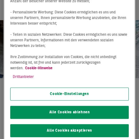
Leipzig
Anzahl der Besucher unserer Website zu messen;
- Personalisierte Werbung: Diese Cookies ermöglichen es uns und
unseren Partnern, Ihnen personalisierte Werbung anzubieten, die Ihren
Interessen besser entspricht;
- Teilen in sozialen Netzwerken: Diese Cookies ermöglichen es uns sowie
unseren Partnern, Informationen mit den verwendeten sozialen
Netzwerken zu teilen;
Ihre Zustimmung zur Installation von Cookies, die nicht unbedingt
notwendig ist, ist frei und kann jederzeit zurückgezogen
werden.
Cookie-Hinweise
Drittanbieter
Pressemitteilung
05.05.2021
Cookie-Einstellungen
Die IAD – Informationsverarbeitung und angewandte
Datentechnik GmbH – verlegt ihren Standort innerhalb
Alle Cookies ablehnen
von Leipzig und mietet rund 940 Quadratmeter
Bürofläche im Objekt „Center Torgauer Platz“, rund vier
Alle Cookies akzeptieren
Kilometer östlich des Zentrums. Das