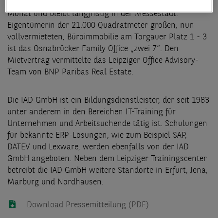
Weiterbildungszentrum vergrößert sich damit in diesem
Monat und bleibt langfristig in der Messestadt.
Eigentümerin der 21.000 Quadratmeter großen, nun
vollvermieteten, Büroimmobilie am Torgauer Platz 1 - 3
ist das Osnabrücker Family Office „zwei 7“. Den
Mietvertrag vermittelte das Leipziger Office Advisory-
Team von BNP Paribas Real Estate.
Die IAD GmbH ist ein Bildungsdienstleister, der seit 1983
unter anderem in den Bereichen IT-Training für
Unternehmen und Arbeitsuchende tätig ist. Schulungen
für bekannte ERP-Lösungen, wie zum Beispiel SAP,
DATEV und Lexware, werden ebenfalls von der IAD
GmbH angeboten. Neben dem Leipziger Trainingscenter
betreibt die IAD GmbH weitere Standorte in Erfurt, Jena,
Marburg und Nordhausen.
Download Pressemitteilung (PDF)