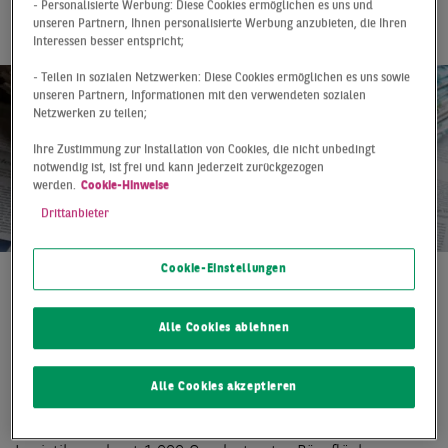
vermietet
- Personalisierte Werbung: Diese Cookies ermöglichen es uns und
unseren Partnern, Ihnen personalisierte Werbung anzubieten, die Ihren
Interessen besser entspricht;
- Teilen in sozialen Netzwerken: Diese Cookies ermöglichen es uns sowie
unseren Partnern, Informationen mit den verwendeten sozialen
Netzwerken zu teilen;
Ihre Zustimmung zur Installation von Cookies, die nicht unbedingt
notwendig ist, ist frei und kann jederzeit zurückgezogen
werden.
Cookie-Hinweise
Drittanbieter
Cookie-Einstellungen
Pressemitteilung
01.12.2020
Alle Cookies ablehnen
Die 2VN Immo Concito GmbH aus dem rheinland-
pfälzischen Waldbreitbach mit den Gesellschaftern
N. Lugmann und V. Schicker mietete die Logistikanlage
Alle Cookies akzeptieren
in der Gwinnerstraße 7–9 in Frankfurt-Seckbach. Den
langfristigen Mietvertrag über 1.570 Quadratmeter