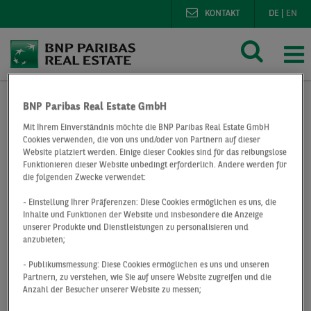
KONTAKT
DE
|
EN
BNP Paribas Real Estate GmbH
Mit Ihrem Einverständnis möchte die BNP Paribas Real Estate GmbH
BNP Paribas Real Estate
Presse
Deals
Cookies verwenden, die von uns und/oder von Partnern auf dieser
Logistikimmobilie in Frankfurt-Seckbach über BNP Paribas 
Website platziert werden. Einige dieser Cookies sind für das reibungslose
Funktionieren dieser Website unbedingt erforderlich. Andere werden für
die folgenden Zwecke verwendet:
Logistikimmobilie
- Einstellung Ihrer Präferenzen: Diese Cookies ermöglichen es uns, die
in Frankfurt-
Inhalte und Funktionen der Website und insbesondere die Anzeige
unserer Produkte und Dienstleistungen zu personalisieren und
anzubieten;
Seckbach über BNP
- Publikumsmessung: Diese Cookies ermöglichen es uns und unseren
Paribas Real Estate
Partnern, zu verstehen, wie Sie auf unsere Website zugreifen und die
Anzahl der Besucher unserer Website zu messen;