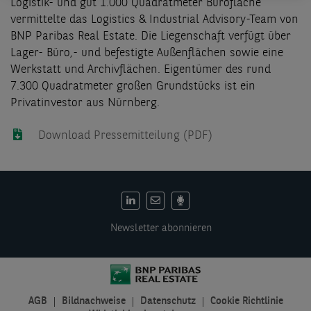
Logistik- und gut 1.000 Quadratmeter Bürofläche
vermittelte das Logistics & Industrial Advisory-Team von
BNP Paribas Real Estate. Die Liegenschaft verfügt über
Lager- Büro,- und befestigte Außenflächen sowie eine
Werkstatt und Archivflächen. Eigentümer des rund
7.300 Quadratmeter großen Grundstücks ist ein
Privatinvestor aus Nürnberg.
Download Pressemitteilung (PDF)
DE:
Social
Newsletter abonnieren
links
AGB
Bildnachweise
Datenschutz
Cookie Richtlinie
DE: