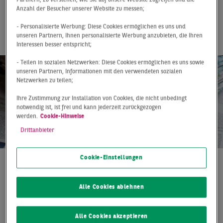
Wiesbaden-
Anzahl der Besucher unserer Website zu messen;
Nordenstadt
- Personalisierte Werbung: Diese Cookies ermöglichen es uns und
unseren Partnern, Ihnen personalisierte Werbung anzubieten, die Ihren
Interessen besser entspricht;
- Teilen in sozialen Netzwerken: Diese Cookies ermöglichen es uns sowie
unseren Partnern, Informationen mit den verwendeten sozialen
Netzwerken zu teilen;
Ihre Zustimmung zur Installation von Cookies, die nicht unbedingt
notwendig ist, ist frei und kann jederzeit zurückgezogen
werden.
Cookie-Hinweise
Drittanbieter
Cookie-Einstellungen
Pressemitteilung
07.07.2020
Ein renommierter Lebensmitteldienstleister hat sich in
Alle Cookies ablehnen
Wiesbaden neue Hallenflächen gesichert: Rund 6.250
Quadratmeter Hallen- und rund 850 Quadratmeter
Alle Cookies akzeptieren