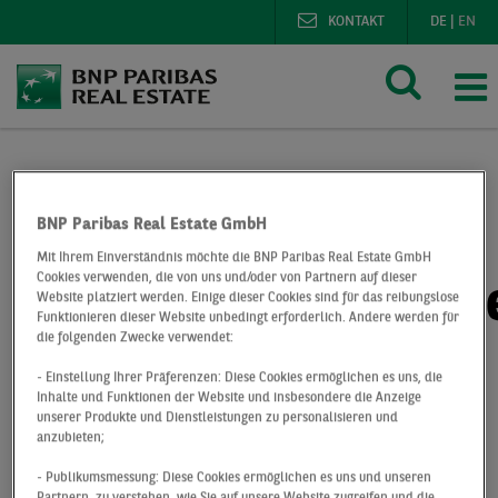
KONTAKT
DE
|
EN
BNP Paribas Real Estate
Presse
Deals
BNP Paribas Real Estate GmbH
Lebensmitteldienstleister mietet Hallen- und Bürofläche
Mit Ihrem Einverständnis möchte die BNP Paribas Real Estate GmbH
Cookies verwenden, die von uns und/oder von Partnern auf dieser
Lebensmitteldienstl
Website platziert werden. Einige dieser Cookies sind für das reibungslose
Funktionieren dieser Website unbedingt erforderlich. Andere werden für
die folgenden Zwecke verwendet:
mietet Hallen- und
- Einstellung Ihrer Präferenzen: Diese Cookies ermöglichen es uns, die
Büroflächen im
Inhalte und Funktionen der Website und insbesondere die Anzeige
unserer Produkte und Dienstleistungen zu personalisieren und
anzubieten;
Multipark
- Publikumsmessung: Diese Cookies ermöglichen es uns und unseren
Partnern, zu verstehen, wie Sie auf unsere Website zugreifen und die