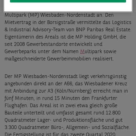
Büro-, Allgemein- und Sozialfläche sowie 850
Quadratmeter Galeriefläche mietet der Dienstleister im
Multipark (MP)
Wiesbaden-Nordenstadt an. Den
Mietvertrag in der Borsigstraße vermittelte das Logistics
& Industrial Advisory-Team von BNP Paribas Real Estate.
Eigentümerin des Areals ist die MP Holding GmbH, die
seit 2008 Gewerbestandorte entwickelt und
Gewerbeparks unter dem Namen
M
ultipark sowie
maßgeschneiderte Gewerbeimmobilien realisiert.
Der MP Wiesbaden-Nordenstadt liegt verkehrsgünstig
angebunden direkt an der A66, das Wiesbadener Kreuz
mit Anbindung zur A3 (Köln/Nürnberg) erreicht man in
fünf Minuten, in rund 15 Minuten den Frankfurter
Flughafen. Das Areal ist in zwei etwa gleich große
Bauteile unterteilt und umfasst gesamt rund 12.800
Quadratmeter Lager- und Produktionsfläche und gut
3.300 Quadratmeter Büro-, Allgemein- und Sozialfläche.
Die Fertigstellung ist für das zweite Quartal 2020