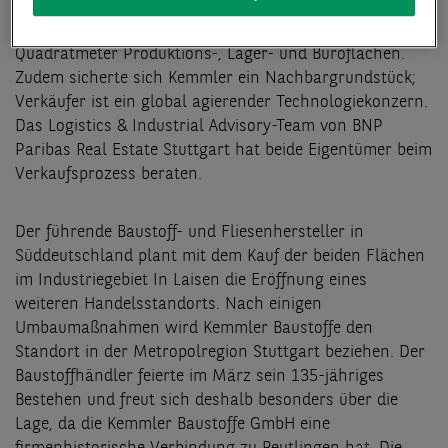
Druckmaschinen AG, deren rund 9.400 Quadratmeter
großen Produktionsstandort mit rund 6.900
Quadratmeter Produktions-, Lager- und Büroflächen.
Zudem sicherte sich Kemmler ein Nachbargrundstück;
Verkäufer ist ein global agierender Technologiekonzern.
Das Logistics & Industrial Advisory-Team von BNP
Paribas Real Estate Stuttgart hat beide Eigentümer beim
Verkaufsprozess beraten.
Der führende Baustoff- und Fliesenhersteller in
Süddeutschland plant mit dem Kauf der beiden Flächen
im Industriegebiet In Laisen die Eröffnung eines
weiteren Handelsstandorts. Nach einigen
Umbaumaßnahmen wird Kemmler Baustoffe den
Standort in der Metropolregion Stuttgart beziehen. Der
Baustoffhändler feierte im März sein 135-jähriges
Bestehen und freut sich deshalb besonders über die
Lage, da die Kemmler Baustoffe GmbH eine