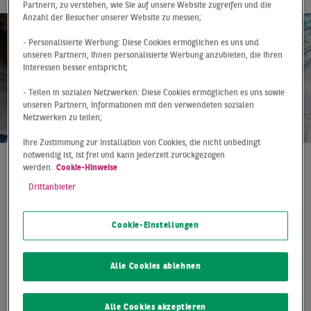
Partnern, zu verstehen, wie Sie auf unsere Website zugreifen und die
Anzahl der Besucher unserer Website zu messen;
- Personalisierte Werbung: Diese Cookies ermöglichen es uns und
unseren Partnern, Ihnen personalisierte Werbung anzubieten, die Ihren
Interessen besser entspricht;
- Teilen in sozialen Netzwerken: Diese Cookies ermöglichen es uns sowie
unseren Partnern, Informationen mit den verwendeten sozialen
Netzwerken zu teilen;
Ihre Zustimmung zur Installation von Cookies, die nicht unbedingt
notwendig ist, ist frei und kann jederzeit zurückgezogen
werden.
Cookie-Hinweise
Pressemitteilung
10.07.2020
Drittanbieter
Das Traditionsunternehmen Kemmler Baustoffe hat in
Reutlingen bei Stuttgart zwei Grundstücke mit einer
Cookie-Einstellungen
Gesamtfläche von über 11.000 Quadratmetern sowie
rund 6.900 Quadratmeter Mietfläche für eine
Standorterweiterung erworben: Im Industriegebiet „In
Alle Cookies ablehnen
Laisen“ erwarb Kemmler zum einen von der Hi-Tech
Coatings Deutschland, einer Tochter der Heidelberger
Alle Cookies akzeptieren