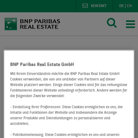
KONTAKT
DE
|
EN
BNP Paribas Real Estate
Presse
Deals
Kemmler Baustoffe eröffnet neuen Standort in Reutlingen
BNP Paribas Real Estate GmbH
Mit Ihrem Einverständnis möchte die BNP Paribas Real Estate GmbH
Cookies verwenden, die von uns und/oder von Partnern auf dieser
Kemmler Baustoffe
Website platziert werden. Einige dieser Cookies sind für das reibungslose
Funktionieren dieser Website unbedingt erforderlich. Andere werden für
eröffnet neuen
die folgenden Zwecke verwendet:
- Einstellung Ihrer Präferenzen: Diese Cookies ermöglichen es uns, die
Standort in
Inhalte und Funktionen der Website und insbesondere die Anzeige
unserer Produkte und Dienstleistungen zu personalisieren und
Reutlingen
anzubieten;
- Publikumsmessung: Diese Cookies ermöglichen es uns und unseren