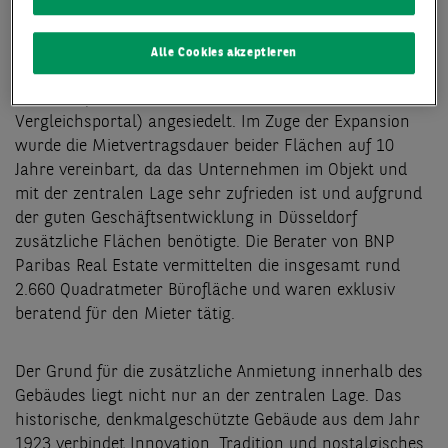
hatte die Check24 Vergleichsportal GmbH die
Büroräume in der zweiten Etage der Heinrich-Heine-
Allee 53 bezogen und hier unter anderem Aktivitäten
Alle Cookies akzeptieren
des Check24 Kreditservice sowie des Check24 Shopping-
Bereichs (insbesondere das Check24 Fashion
Vergleichsportal) angesiedelt. Im Zuge der Expansion
wurde die Mietvertragsdauer beider Flächen auf 10
Jahre vereinbart, da das Unternehmen im Objekt und
mit der zentralen Lage sehr zufrieden ist und aufgrund
der guten Geschäftsentwicklung in Düsseldorf
zusätzliche Flächen benötigte. Die Berater von BNP
Paribas Real Estate vermittelten die insgesamt rund
2.660 Quadratmeter Bürofläche und waren exklusiv
beratend für den Mieter tätig.
Der Grund für die zusätzliche Anmietung innerhalb des
Gebäudes liegt nicht nur an der zentralen Lage. Das
historische, denkmalgeschützte Gebäude aus dem Jahr
1923 verbindet Innovation, Tradition und nostalgisches