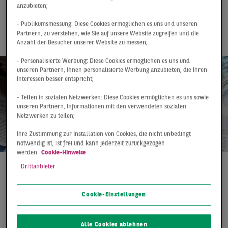
Wilhelm-Marx-
anzubieten;
Haus an Check24
- Publikumsmessung: Diese Cookies ermöglichen es uns und unseren
Partnern, zu verstehen, wie Sie auf unsere Website zugreifen und die
Anzahl der Besucher unserer Website zu messen;
- Personalisierte Werbung: Diese Cookies ermöglichen es uns und
unseren Partnern, Ihnen personalisierte Werbung anzubieten, die Ihren
Interessen besser entspricht;
- Teilen in sozialen Netzwerken: Diese Cookies ermöglichen es uns sowie
unseren Partnern, Informationen mit den verwendeten sozialen
Netzwerken zu teilen;
Ihre Zustimmung zur Installation von Cookies, die nicht unbedingt
notwendig ist, ist frei und kann jederzeit zurückgezogen
werden.
Cookie-Hinweise
Drittanbieter
Pressemitteilung
06.07.2020
Check24 expandiert innerhalb des Wilhelm-Marx-
Cookie-Einstellungen
Hauses und mietet im 1. OG zusätzlich über 1.300
Quadratmeter Bürofläche an. Bereits im Herbst 2018
Alle Cookies ablehnen