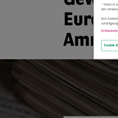
Gewer
- Teilen in
den verwend
Eurobo
Ihre Zustimm
zurückgezo
Drittanbiete
Ammer
Cookie-E