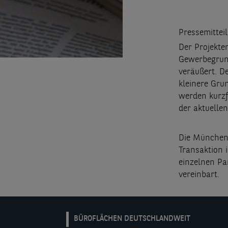
Pressemittei
Der Projekte
Gewerbegrund
veräußert. D
kleinere Gru
werden kurzfr
der aktuelle
Die Münchene
Transaktion 
einzelnen Pa
vereinbart.
DE:
BÜROFLÄCHEN DEUTSCHLANDWEIT