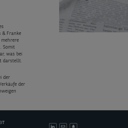
es
s & Franke
n mehrere
. Somit
ar, was bei
darstellt.
i der
Verkäufe der
chweigen
EIT
DE: