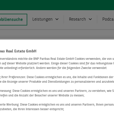
Leistungen
Research
Podca
biliensuche
Presse
Deals
BNP Paribas Real Estate vermittelt Gew
bas Real Estate GmbH
mmersee
inverständnis möchte die BNP Paribas Real Estate GmbH Cookies verwenden, die von 
 auf dieser Website platziert werden. Einige dieser Cookies sind für das reibungslose
ribas Real Est
ite unbedingt erforderlich. Andere werden für die folgenden Zwecke verwendet:
ng Ihrer Präferenzen: Diese Cookies ermöglichen es uns, die Inhalte und Funktionen de
e die Anzeige unserer Produkte und Dienstleistungen zu personalisieren und anzubiet
telt
messung: Diese Cookies ermöglichen es uns und unseren Partnern, zu verstehen, wie S
reifen und die Anzahl der Besucher unserer Website zu messen;
sierte Werbung: Diese Cookies ermöglichen es uns und unseren Partnern, Ihnen persona
ubieten, die Ihren Interessen besser entspricht;