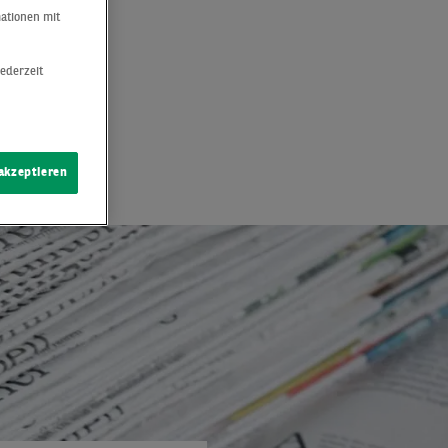
von
mationen mit
 am
jederzeit
 akzeptieren