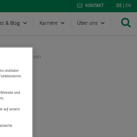
KONTAKT
DE
|
EN
st & Blog
Karriere
Über uns
erbegrundstück von
uns und/oder
 Funktionieren
ate
r Website und
en;
ie auf unsere
lisierte