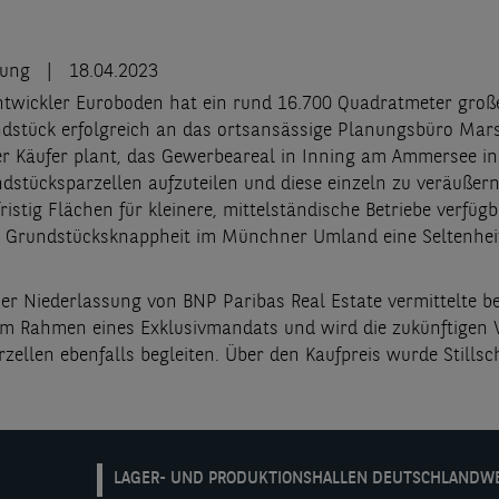
lung
18.04.2023
ntwickler Euroboden hat ein rund 16.700 Quadratmeter groß
stück erfolgreich an das ortsansässige Planungsbüro Mar
er Käufer plant, das Gewerbeareal in Inning am Ammersee i
ndstücksparzellen aufzuteilen und diese einzeln zu veräußern
istig Flächen für kleinere, mittelständische Betriebe verfügb
n Grundstücksknappheit im Münchner Umland eine Seltenheit 
r Niederlassung von BNP Paribas Real Estate vermittelte be
im Rahmen eines Exklusivmandats und wird die zukünftigen 
rzellen ebenfalls begleiten. Über den Kaufpreis wurde Stills
DE:
LAGER- UND PRODUKTIONSHALLEN DEUTSCHLANDW