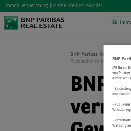
Immobilienberatung
für eine Welt im Wandel
Immo
BNP Paribas Real Estate
BNP Pari
Euroboden in Inning am A
Mit Ihrem E
von Partnern
BNP Pa
dieser Webs
- Einstellu
insbesonder
vermit
- Publikums
Website zug
- Personali
Werbung anz