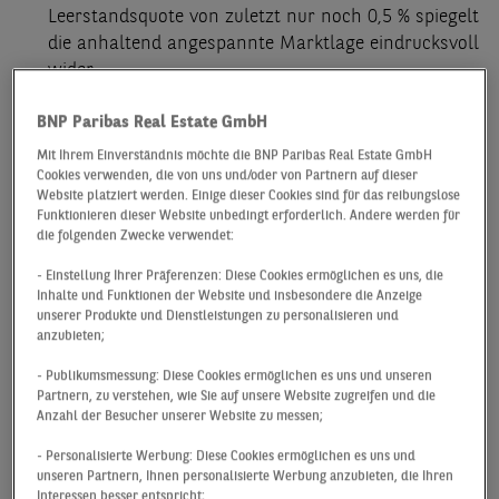
Leerstandsquote von zuletzt nur noch 0,5 % spiegelt
die anhaltend angespannte Marktlage eindrucksvoll
wider.
Weitere Bauvorhaben sind notwendig, und in der Tat
BNP Paribas Real Estate GmbH
drehen sich die Baukräne in Hamburg weiter. Neben
Mit Ihrem Einverständnis möchte die BNP Paribas Real Estate GmbH
vielen kleineren Bauten, zu denen oftmals
Cookies verwenden, die von uns und/oder von Partnern auf dieser
Ersatzneubauten oder Nachverdichtungen in
Website platziert werden. Einige dieser Cookies sind für das reibungslose
etablierten Wohnsiedlungen zählen, finden sich im
Funktionieren dieser Website unbedingt erforderlich. Andere werden für
die folgenden Zwecke verwendet:
Stadtgebiet zahlreiche großvolumigere Projekte
(bspw. Neue
- Einstellung Ihrer Präferenzen: Diese Cookies ermöglichen es uns, die
Mitte Altona), die schon weiter fortgeschritten sind.
Inhalte und Funktionen der Website und insbesondere die Anzeige
unserer Produkte und Dienstleistungen zu personalisieren und
Zudem befinden sich verschiedene Großprojekte in
anzubieten;
der Pipeline (Science City Bahrenfeld, Holsten-
Brauerei, Rathausviertel in Wilhelmsburg oder der
- Publikumsmessung: Diese Cookies ermöglichen es uns und unseren
Partnern, zu verstehen, wie Sie auf unsere Website zugreifen und die
neue Stadtteil Grasbrook), die perspektivisch
Anzahl der Besucher unserer Website zu messen;
signifikanten Einfluss auf den Markt haben werden.
- Personalisierte Werbung: Diese Cookies ermöglichen es uns und
unseren Partnern, Ihnen personalisierte Werbung anzubieten, die Ihren
Interessen besser entspricht;