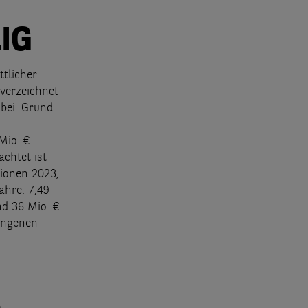
IG
tlicher
 verzeichnet
bei. Grund
Mio. €
chtet ist
tionen 2023,
ahre: 7,49
d 36 Mio. €.
gangenen