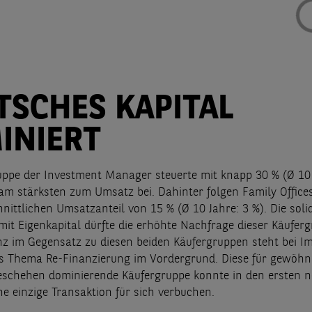
TSCHES KAPITAL
INIERT
uppe der Investment Manager steuerte mit knapp 30 % (Ø 10 
am stärksten zum Umsatz bei. Dahinter folgen Family Office
nittlichen Umsatzanteil von 15 % (Ø 10 Jahre: 3 %). Die soli
mit Eigenkapital dürfte die erhöhte Nachfrage dieser Käufer
nz im Gegensatz zu diesen beiden Käufergruppen steht bei I
s Thema Re-Finanzierung im Vordergrund. Diese für gewöhn
schehen dominierende Käufergruppe konnte in den ersten 
e einzige Transaktion für sich verbuchen.