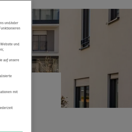
uns und/oder
 Funktionieren
r Website und
en;
ie auf unsere
lisierte
mationen mit
NEUN
jederzeit