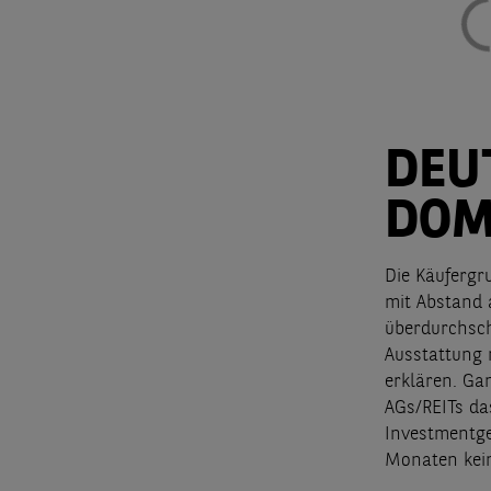
DEU
DOM
Die Käufergr
mit Abstand 
überdurchsch
Ausstattung 
erklären. Ga
AGs/REITs da
Investmentge
Monaten kein