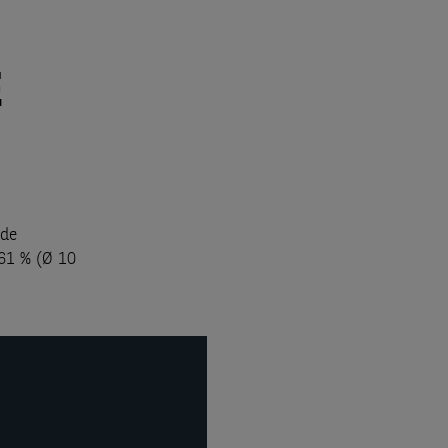
E
ide
 61 % (Ø 10