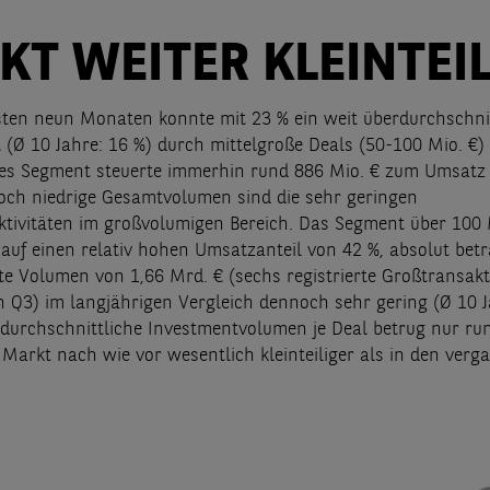
KT WEITER KLEINTEIL
ten neun Monaten konnte mit 23 % ein weit überdurchschnit
 (Ø 10 Jahre: 16 %) durch mittelgroße Deals (50-100 Mio. €)
es Segment steuerte immerhin rund 886 Mio. € zum Umsatz 
och niedrige Gesamtvolumen sind die sehr geringen
aktivitäten im großvolumigen Bereich. Das Segment über 100 
uf einen relativ hohen Umsatzanteil von 42 %, absolut betra
te Volumen von 1,66 Mrd. € (sechs registrierte Großtransak
n Q3) im langjährigen Vergleich dennoch sehr gering (Ø 10 J
 durchschnittliche Investmentvolumen je Deal betrug nur run
r Markt nach wie vor wesentlich kleinteiliger als in den ver