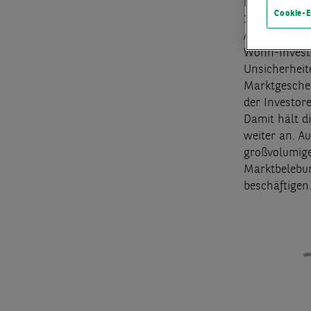
Nach Ende de
Cookie-E
3,92 Mrd. €.
Auch im drit
Wohn-Investm
Unsicherheit
Marktgescheh
der Investor
Damit hält d
weiter an. A
großvolumige
Marktbelebun
beschäftigen