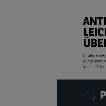
ANT
LEI
ÜBE
In den erste
Investmentumf
Jahre: 45 %).