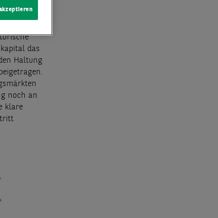
 auf nur rund
 akzeptieren
 registriert.
tschen
torische
kapital das
den Haltung
beigetragen.
ngsmärkten
ng noch an
e klare
ritt