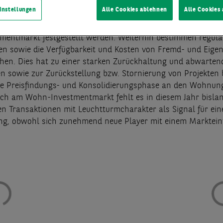
s dritten Quartals 2023 belief sich das Investitionsvolumen
instellungen
Alle Cookies ablehnen
Alle Cookies
 Damit wurden die schwächsten ersten neun Monate seit 2010
ten Quartal konnte somit keine signifikante Belebung am deu
entmarkt festgestellt werden. Weiterhin bestimmen regula
en sowie die Verfügbarkeit und Kosten von Fremd- und Eigen
en. Dies hat zu einer starken Zurückhaltung und abwarten
en sowie zur Zurückstellung bzw. Stornierung von Projekten 
ie Preisfindungs- und Konsolidierungsphase an den Wohnu
uch am Wohn-Investmentmarkt fehlt es in diesem Jahr bisla
n Transaktionen mit Leuchtturmcharakter als Signal für ein
g, obwohl sich zunehmend neue Player mit einem Markteint
.