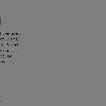
N
ht verteuert.
ten Quartal
 im Bereich
e Standort
urg und
tandorte,