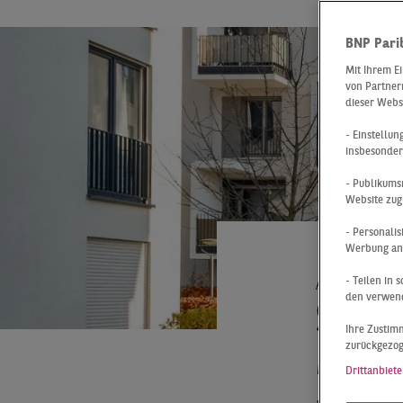
BNP Pari
Mit Ihrem E
von Partnern
dieser Webs
- Einstellu
insbesonder
- Publikums
Website zug
- Personali
Werbung anz
- Teilen in
At a Glance
den verwend
SCH
Ihre Zustimm
zurückgezo
MON
Drittanbiete