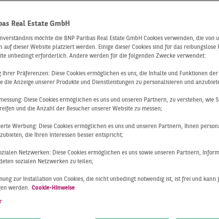
bas Real Estate GmbH
inverständnis möchte die BNP Paribas Real Estate GmbH Cookies verwenden, die von 
 auf dieser Website platziert werden. Einige dieser Cookies sind für das reibungslose
ite unbedingt erforderlich. Andere werden für die folgenden Zwecke verwendet:
ng Ihrer Präferenzen: Diese Cookies ermöglichen es uns, die Inhalte und Funktionen de
e die Anzeige unserer Produkte und Dienstleistungen zu personalisieren und anzubiet
messung: Diese Cookies ermöglichen es uns und unseren Partnern, zu verstehen, wie S
reifen und die Anzahl der Besucher unserer Website zu messen;
sierte Werbung: Diese Cookies ermöglichen es uns und unseren Partnern, Ihnen persona
ubieten, die Ihren Interessen besser entspricht;
 sozialen Netzwerken: Diese Cookies ermöglichen es uns sowie unseren Partnern, Infor
Deutschland
Q3 2023
eten sozialen Netzwerken zu teilen;
WÄCHSTEN ERSTEN 
ung zur Installation von Cookies, die nicht unbedingt notwendig ist, ist frei und kann 
gen werden.
Cookie-Hinweise
ATE SEIT 2010
r