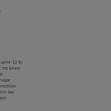
Jahre: 12 %)
s mit einem
de
gruppe
mmobilien
lich das
neun