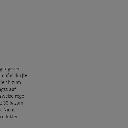
ergangenen
 dafür dürfte
gleich zum
ngst auf
hsweise rege
nd 36 % zum
. Nicht
Produkten