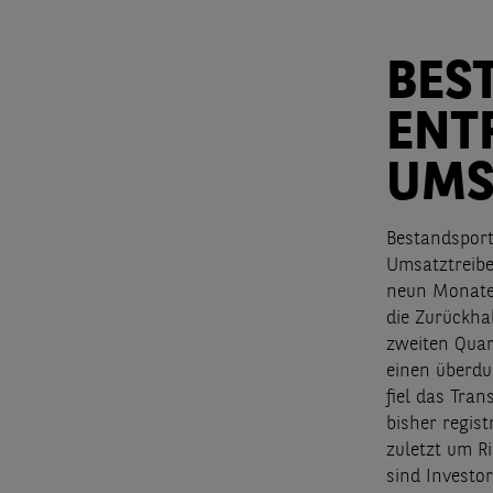
BES
ENT
UMS
Bestandsport
Umsatztreibe
neun Monaten
die Zurückha
zweiten Quar
einen überdu
fiel das Tra
bisher regis
zuletzt um R
sind Investo