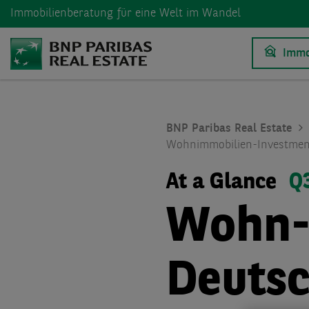
Immobilienberatung
für eine Welt im Wandel
Immo
BNP Paribas Real Estate
Wohnimmobilien-Investmen
At a Glance
Q
Wohn-
Deuts