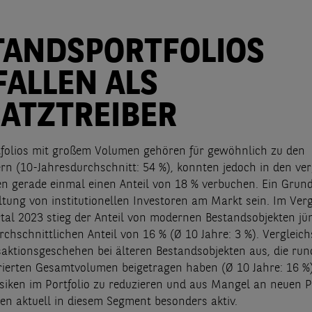
TANDSPORTFOLIOS
FALLEN ALS
ATZTREIBER
folios mit großem Volumen gehören für gewöhnlich zu den
rn (10-Jahresdurchschnitt: 54 %), konnten jedoch in den v
 gerade einmal einen Anteil von 18 % verbuchen. Ein Grund
ltung von institutionellen Investoren am Markt sein. Im Ver
tal 2023 stieg der Anteil von modernen Bestandsobjekten jü
rchschnittlichen Anteil von 16 % (Ø 10 Jahre: 3 %). Vergleic
nsaktionsgeschehen bei älteren Bestandsobjekten aus, die ru
trierten Gesamtvolumen beigetragen haben (Ø 10 Jahre: 16 %)
isiken im Portfolio zu reduzieren und aus Mangel an neuen 
ren aktuell in diesem Segment besonders aktiv.