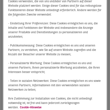
Cookies verwenden, die von uns und/oder von Partnern auf dieser
DEN PORTFOLIOS
Website platziert werden. Einige dieser Cookies sind für das reibungslose
Funktionieren dieser Website unbedingt erforderlich. Andere werden für
die folgenden Zwecke verwendet:
Auch wenn die Resultate der Jahre vor 2023 noch
nicht wieder erreicht sind, konnte der Retail-
- Einstellung Ihrer Präferenzen: Diese Cookies ermöglichen es uns, die
Inhalte und Funktionen der Website und insbesondere die Anzeige
Investmentmarkt das in den letzten 12 Monaten
unserer Produkte und Dienstleistungen zu personalisieren und
kontinuierlich verbesserte Marktsentiment für sich
anzubieten;
nutzen und eine gute Gesamtbilanz im Jahr 2024
- Publikumsmessung: Diese Cookies ermöglichen es uns und unseren
erzielen. Mit einem Transaktionsvolumen von
Partnern, zu verstehen, wie Sie auf unsere Website zugreifen und die
insgesamt rund 6,3 Mrd. € wurde das schwache
Anzahl der Besucher unserer Website zu messen;
Vorjahresergebnis um fast 28 % übertroffen.
- Personalisierte Werbung: Diese Cookies ermöglichen es uns und
Die Führungsposition unter den Objektarten, die der
unseren Partnern, Ihnen personalisierte Werbung anzubieten, die Ihren
Interessen besser entspricht;
Retail-Sektor im Jahres-verlauf innehatte, wurde in
der Gesamtbetrachtung zwar knapp an die Logistik-
- Teilen in sozialen Netzwerken: Diese Cookies ermöglichen es uns sowie
Investments abgeben (rund 6,9 Mrd. €). Der im
unseren Partnern, Informationen mit den verwendeten sozialen
Netzwerken zu teilen;
Vorjahresvergleich mit Abstand größte
Umsatzsprung geht allerdings auf das Konto der
Ihre Zustimmung zur Installation von Cookies, die nicht unbedingt
Einzelhandelssparte, was als klares Indiz für den
notwendig ist, ist frei und kann jederzeit zurückgezogen
werden.
Cookie-Hinweise
positiven Trend der Assetklasse zu werten ist.