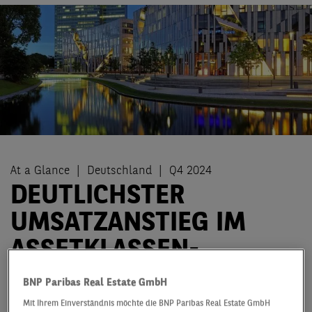
At a Glance
Deutschland
Q4 2024
DEUTLICHSTER
UMSATZANSTIEG IM
ASSETKLASSEN-
VERGLEICH NACH
BNP Paribas Real Estate GmbH
JAHRESENDRALLYE BEI
Mit Ihrem Einverständnis möchte die BNP Paribas Real Estate GmbH