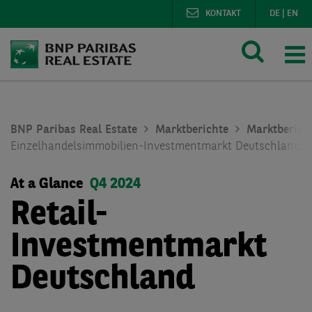
KONTAKT
DE
|
EN
BNP Paribas Real Estate
Marktberichte
Marktberich
Einzelhandelsimmobilien-Investmentmarkt Deutschland Q
At a Glance
Q4 2024
Retail-
Investmentmarkt
Deutschland