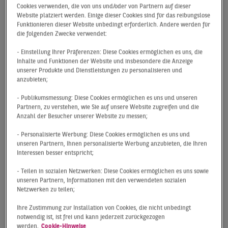
Abschlüssen präsentierte sich der Markt dabei
Cookies verwenden, die von uns und/oder von Partnern auf dieser
Website platziert werden. Einige dieser Cookies sind für das reibungslose
ausgesprochen dynamisch, was ein deutlicher Beleg
Funktionieren dieser Website unbedingt erforderlich. Andere werden für
dafür ist, dass der seit Mitte März bestehende
die folgenden Zwecke verwendet:
gesellschaftliche sowie wirtschaftliche Lockdown im
- Einstellung Ihrer Präferenzen: Diese Cookies ermöglichen es uns, die
Zuge der Corona-Krise noch keine spürbaren
Inhalte und Funktionen der Website und insbesondere die Anzeige
Auswirkungen auf das Ergebnis des ersten Quartals
unserer Produkte und Dienstleistungen zu personalisieren und
hatte. Da der Großteil der geschlossenen Verträge mit
anzubieten;
einer erheblichen Vorlaufzeit verhandelt wird, ist daher
- Publikumsmessung: Diese Cookies ermöglichen es uns und unseren
davon auszugehen, dass dies erst zur Jahresmitte der
Partnern, zu verstehen, wie Sie auf unsere Website zugreifen und die
Fall sein wird. Inwiefern einzelne Kennzahlen, wie
Anzahl der Besucher unserer Website zu messen;
beispielweise der Flächenumsatz, die
- Personalisierte Werbung: Diese Cookies ermöglichen es uns und
gesamtwirtschaftlichen Einbußen auch tatsächlich
unseren Partnern, Ihnen personalisierte Werbung anzubieten, die Ihren
widerspiegeln werden, wird auch davon abhängen, wie
Interessen besser entspricht;
eventuelle kurzfristige Nachfragezuwächse durch
- Teilen in sozialen Netzwerken: Diese Cookies ermöglichen es uns sowie
einzelne Branchen eine mögliche abwartende Haltung
unseren Partnern, Informationen mit den verwendeten sozialen
anderer Marktteilnehmer kompensieren.
Netzwerken zu teilen;
Ihre Zustimmung zur Installation von Cookies, die nicht unbedingt
notwendig ist, ist frei und kann jederzeit zurückgezogen
werden.
Cookie-Hinweise