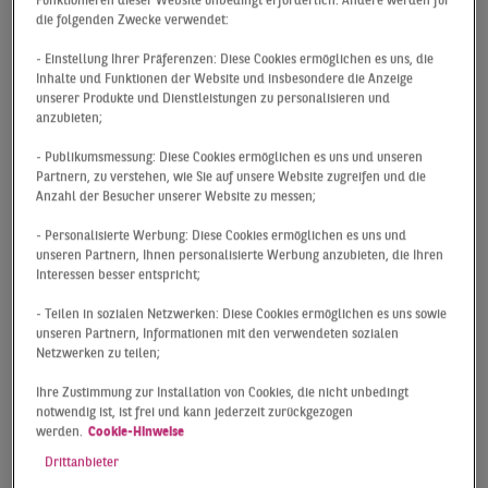
Funktionieren dieser Website unbedingt erforderlich. Andere werden für
die folgenden Zwecke verwendet:
einem Flächenumsatz von 2,33 Mio. m² (inkl.
Eigennutzer) wurde eine neue Bestmarke gesetzt
- Einstellung Ihrer Präferenzen: Diese Cookies ermöglichen es uns, die
und das starke Vorjahresergebnis noch einmal um
Inhalte und Funktionen der Website und insbesondere die Anzeige
unserer Produkte und Dienstleistungen zu personalisieren und
rund ein Drittel übertroffen. Das jüngste Ergebnis
anzubieten;
notiert fast 60 % über dem langjährigen
Durchschnitt.
- Publikumsmessung: Diese Cookies ermöglichen es uns und unseren
Partnern, zu verstehen, wie Sie auf unsere Website zugreifen und die
Zu dem Top-Resultat haben eine Reihe von
Anzahl der Besucher unserer Website zu messen;
Großdeals beigetragen, darunter der Tesla-Neubau
- Personalisierte Werbung: Diese Cookies ermöglichen es uns und
in Grünheide, der nach endgültig erfolgter
unseren Partnern, Ihnen personalisierte Werbung anzubieten, die Ihren
Baugenehmigung mit 327.000 m² in den Umsatz
Interessen besser entspricht;
fließt.
- Teilen in sozialen Netzwerken: Diese Cookies ermöglichen es uns sowie
Auch abseits der Großtransaktionen war es ein sehr
unseren Partnern, Informationen mit den verwendeten sozialen
Netzwerken zu teilen;
starkes erstes Quartal. Übergeordnete Trends, wie
die weiter wachsende Bedeutung des E-Commerce,
Ihre Zustimmung zur Installation von Cookies, die nicht unbedingt
die Neuorganisation von Lieferketten oder größere
notwendig ist, ist frei und kann jederzeit zurückgezogen
werden.
Cookie-Hinweise
Umstrukturierungsprozesse in der Industrie treiben
Drittanbieter
aktuell den Markt.