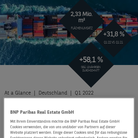
2,33 Mio.
m²
FLÄCHENUMSATZ
+31,8 %
Q1 22 VS. Q1 21
+58,1 %
GGÜ. 10-JÄHRIGEN
DURCHSCHNITT
At a Glance
Deutschland
Q1 2022
VERMIETUNGSMARKT
BNP Paribas Real Estate GmbH
MIT NEUEM REKORD
Mit Ihrem Einverständnis möchte die BNP Paribas Real Estate GmbH
Cookies verwenden, die von uns und/oder von Partnern auf dieser
Die deutschen Logistikmärkte schlossen im ersten
Website platziert werden. Einige dieser Cookies sind für das reibungslose
Quartal nahtlos an das Rekordjahr 2021 an. Mit