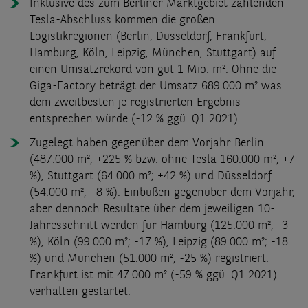
Inklusive des zum Berliner Marktgebiet zählenden
Tesla-Abschluss kommen die großen
Logistikregionen (Berlin, Düsseldorf, Frankfurt,
Hamburg, Köln, Leipzig, München, Stuttgart) auf
einen Umsatzrekord von gut 1 Mio. m². Ohne die
Giga-Factory beträgt der Umsatz 689.000 m² was
dem zweitbesten je registrierten Ergebnis
entsprechen würde (-12 % ggü. Q1 2021).
Zugelegt haben gegenüber dem Vorjahr Berlin
(487.000 m²; +225 % bzw. ohne Tesla 160.000 m²; +7
%), Stuttgart (64.000 m²; +42 %) und Düsseldorf
(54.000 m²; +8 %). Einbußen gegenüber dem Vorjahr,
aber dennoch Resultate über dem jeweiligen 10-
Jahresschnitt werden für Hamburg (125.000 m²; -3
%), Köln (99.000 m²; -17 %), Leipzig (89.000 m²; -18
%) und München (51.000 m²; -25 %) registriert.
Frankfurt ist mit 47.000 m² (-59 % ggü. Q1 2021)
verhalten gestartet.