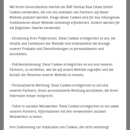
starken Ergebnis des Vorjahres und rund 72 % unter
Mit Ihrem Einverständnis möchte die BNP Paribas Real Estate GmbH
dem langjährigen Durchschnitt. Dabei sollte jedoch
Cookies verwenden, die von uns und/oder von Partnern auf dieser
nicht unerwähnt bleiben, dass das starke
Website platziert werden. Einige dieser Cookies sind für das reibungslose
Vorjahresergebnis maßgeblich durch die Alstria-
Funktionieren dieser Website unbedingt erforderlich. Andere werden für
die folgenden Zwecke verwendet:
Übernahme beeinflusst wurde. Ein wesentlicher Grund
für das schwache Abschneiden ist das sehr geringe
- Einstellung Ihrer Präferenzen: Diese Cookies ermöglichen es uns, die
Investmentvolumen, welches auf das Ausbleiben
Inhalte und Funktionen der Website und insbesondere die Anzeige
unserer Produkte und Dienstleistungen zu personalisieren und
großvolumiger Deals über 100 Mio. € zurückzuführen
anzubieten;
ist. Mit 29 Mio. € notiert das Volumen von
Portfoliodeals jeweils rund 93 % unter dem
- Publikumsmessung: Diese Cookies ermöglichen es uns und unseren
Partnern, zu verstehen, wie Sie auf unsere Website zugreifen und die
Vorjahresergebnis und unter dem langjährigen
Anzahl der Besucher unserer Website zu messen;
Durchschnitt. Im Segment der großvolumigen Einzel-
Investments wurde mit dem Verkauf des Fritz-
- Personalisierte Werbung: Diese Cookies ermöglichen es uns und
unseren Partnern, Ihnen personalisierte Werbung anzubieten, die Ihren
Schumacher-Gebäudes am Gänsemarkt an die Stadt
Interessen besser entspricht;
Hamburg nur eine Transaktion registriert. Trotz des
schwachen Gesamtergebnisses ist das Volumen der
- Teilen in sozialen Netzwerken: Diese Cookies ermöglichen es uns sowie
unseren Partnern, Informationen mit den verwendeten sozialen
Einzeldeals nicht so stark eingebrochen wie das
Netzwerken zu teilen;
Volumen der Portfoliodeals.
Ihre Zustimmung zur Installation von Cookies, die nicht unbedingt