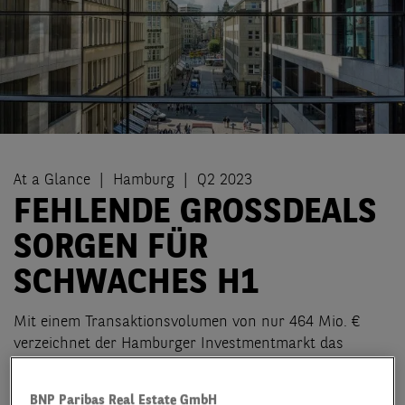
At a Glance
Hamburg
Q2 2023
FEHLENDE GROSSDEALS
SORGEN FÜR
SCHWACHES H1
Mit einem Transaktionsvolumen von nur 464 Mio. €
verzeichnet der Hamburger Investmentmarkt das
schlechteste Halbjahresergebnis der letzten 10 Jahre.
Somit notiert die Halbjahresbilanz rund 82 % unter dem
BNP Paribas Real Estate GmbH