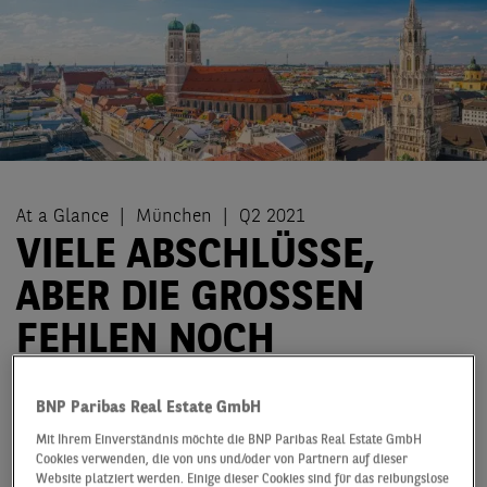
At a Glance
München
Q2 2021
VIELE ABSCHLÜSSE,
ABER DIE GROSSEN
FEHLEN NOCH
Der Flächenumsatz im gesamten Marktgebiet beläuft
BNP Paribas Real Estate GmbH
sich im ersten Halbjahr auf 234.000 m². Im
Vorjahresvergleich entspricht dies einem Rückgang um
Mit Ihrem Einverständnis möchte die BNP Paribas Real Estate GmbH
Cookies verwenden, die von uns und/oder von Partnern auf dieser
gut 28 %, der zehnjährige Schnitt wurde sogar um ein
Website platziert werden. Einige dieser Cookies sind für das reibungslose