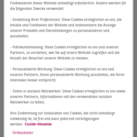
Drittel verfehlt. Dieses auf den ersten Blick schwache
Funktionieren dieser Website unbedingt erforderlich. Andere werden für
Ergebnis relativiert sich etwas, wenn man die Struktur
die folgenden Zwecke verwendet:
des Umsatzes berücksichtigt. Der entscheidende Grund
- Einstellung Ihrer Präferenzen: Diese Cookies ermöglichen es uns, die
für das spürbar rückläufige Resultat sind bislang kaum
Inhalte und Funktionen der Website und insbesondere die Anzeige
erfolgte Großanmietungen. Im ersten Halbjahr konnte
unserer Produkte und Dienstleistungen zu personalisieren und
anzubieten;
nur ein Vertrag über 10.000 m² registriert werden.
Demgegenüber war in den kleinteiligen und mittleren
- Publikumsmessung: Diese Cookies ermöglichen es uns und unseren
Marktsegmenten eine durchaus lebhafte Nachfrage zu
Partnern, zu verstehen, wie Sie auf unsere Website zugreifen und die
Anzahl der Besucher unserer Website zu messen;
beobachten, insbesondere vor dem Hintergrund, dass
mehrere Monate noch vom Lockdown geprägt waren.
- Personalisierte Werbung: Diese Cookies ermöglichen es uns und
Nicht nur die Anzahl der getätigten Vertragsabschlüsse
unseren Partnern, Ihnen personalisierte Werbung anzubieten, die Ihren
Interessen besser entspricht;
lag mit über 280 fast 10 % über dem Vorjahreszeitraum,
sondern auch der Flächenumsatz bis 10.000 m²
- Teilen in sozialen Netzwerken: Diese Cookies ermöglichen es uns sowie
übertrifft den Vorjahreswert. Zu den wichtigsten
unseren Partnern, Informationen mit den verwendeten sozialen
Netzwerken zu teilen;
Abschlüssen gehören eine Anmietung der Wacker
Chemie AG über gut 14.000 m² im Werksviertel sowie ein
Ihre Zustimmung zur Installation von Cookies, die nicht unbedingt
Abschluss des TÜV Süd über rund 8.000 m², der genauso
notwendig ist, ist frei und kann jederzeit zurückgezogen
werden.
Cookie-Hinweise
wie ein Vertrag der Stadt München über 7.800 m² im
Stadtgebiet West getätigt wurde.
Drittanbieter