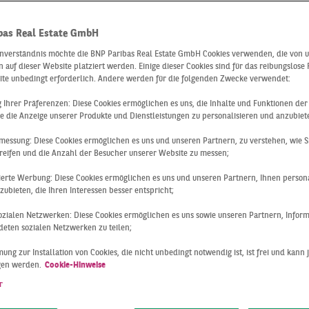
bas Real Estate GmbH
inverständnis möchte die BNP Paribas Real Estate GmbH Cookies verwenden, die von 
 auf dieser Website platziert werden. Einige dieser Cookies sind für das reibungslose
ite unbedingt erforderlich. Andere werden für die folgenden Zwecke verwendet:
ng Ihrer Präferenzen: Diese Cookies ermöglichen es uns, die Inhalte und Funktionen de
e die Anzeige unserer Produkte und Dienstleistungen zu personalisieren und anzubiet
messung: Diese Cookies ermöglichen es uns und unseren Partnern, zu verstehen, wie S
reifen und die Anzahl der Besucher unserer Website zu messen;
sseldorf
Q2 2026
sierte Werbung: Diese Cookies ermöglichen es uns und unseren Partnern, Ihnen persona
CHENUMSATZ AUF NI
ubieten, die Ihren Interessen besser entspricht;
 VORJAHRES
 sozialen Netzwerken: Diese Cookies ermöglichen es uns sowie unseren Partnern, Infor
eten sozialen Netzwerken zu teilen;
ung zur Installation von Cookies, die nicht unbedingt notwendig ist, ist frei und kann 
rsten sechs Monaten des Jahres 2026 erzielte der Düsseldor
gen werden.
Cookie-Hinweise
chenumsatz von 99.000 m². Damit liegt das Ergebnis in der 
r
dnung wie im ersten Halbjahr 2025 (98.000 m²). In der
esbetrachtung ordnet sich der Umsatz damit dennoch rund 