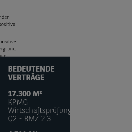
enden
ositive
ositive
ergrund
war
BEDEUTENDE
VERTRÄGE
17.300 M²
KPMG
Wirtschaftsprüfungsgesellschaft
Q2 - BMZ 2.3