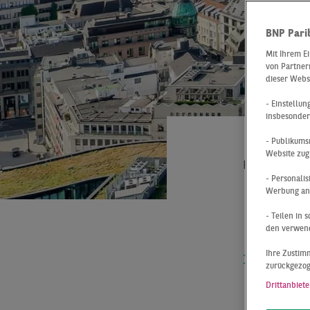
BNP Pari
Mit Ihrem E
von Partnern
dieser Webs
- Einstellu
insbesonder
- Publikums
Website zug
Report
Dü
- Personali
FLÄ
Werbung anz
DES
- Teilen in
den verwend
Ihre Zustimm
In den e
zurückgezo
einen Flä
Drittanbiete
Größenor
Fünfjahr