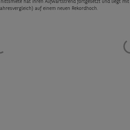
ittsmiete hat ihren Aufwärtstrend fortgesetzt und liegt mit
jahresvergleich) auf einem neuen Rekordhoch.