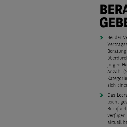
BER
GEB
Bei der 
Vertrags
Beratungs
überdurc
folgen H
Anzahl (2
Kategori
sich ein
Das Leer
leicht ge
Bürofläch
verfügen
aktuell b