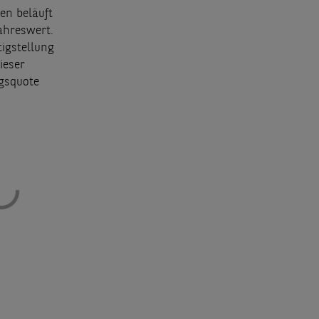
en beläuft
ahreswert.
tigstellung
ieser
ngsquote