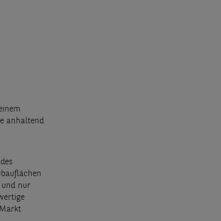
 einem
ie anhaltend
 des
eubauflächen
 und nur
wertige
 Markt