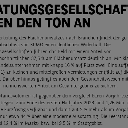
ATUNGSGESELLSCHAF
EN DEN TON AN
Verteilung des Flächenumsatzes nach Branchen findet der ge
abschluss von KPMG einen deutlichen Widerhall: Die
gesellschaften führen das Feld mit einem Anteil von
hschnittlichen 37,5 % am Flächenumsatz deutlich an. Mit k
andelsunternehmen mit knapp 16 % auf Platz zwei. Eine auff
1) an kleinen und mittelgroßen Vermietungen entfällt auf di
e. Darüber hinaus gelingt es auch dem Gesundheitswesen mit
en nennenswerten Anteil am Gesamtergebnis zu sichern.
standsvolumen ist gegenüber dem vergleichbaren Vorjahres
stiegen. Zum Ende des ersten Halbjahrs 2026 sind 1,26 Mio. 
e kurzfristig verfügbar und damit gut 2 % mehr als im Vorja
 nur etwa 44 % über eine moderne Ausstattung. Die Leerstand
ei 12,4 % im Markt- bzw. bei 9,5 % im Stadtgebiet.