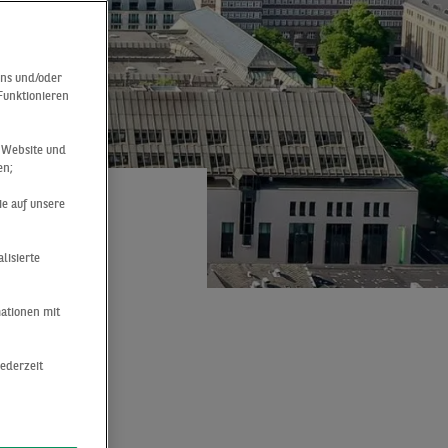
uns und/oder
 Funktionieren
r Website und
en;
ie auf unsere
lisierte
VEAU
mationen mit
jederzeit
fer Büromarkt
gleichen
15 % unter