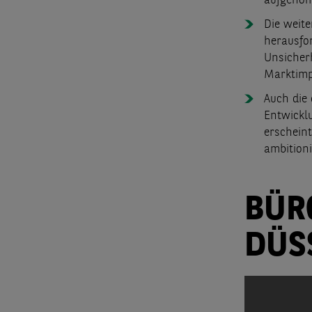
aufgeno
Die weite
herausfor
Unsicherh
Marktimp
Auch die
Entwickl
erschein
ambitioni
BÜR
DÜS