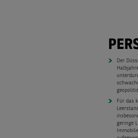
PER
Der Düsse
Halbjahre
unterdur
schwache
geopoliti
Für das k
Leerstand
insbeson
geringe L
Immobili