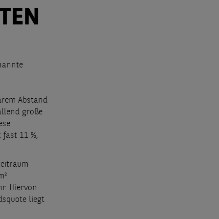
TEN
nannte
larem Abstand
allend große
ese
 fast 11 %,
zeitraum
m²
hr. Hiervon
squote liegt