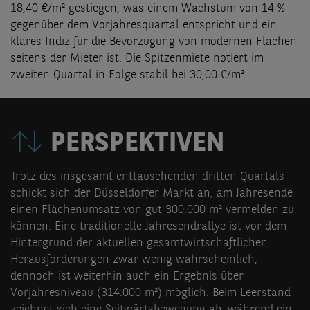
18,40 €/m² gestiegen, was einem Wachstum von 14 %
gegenüber dem Vorjahresquartal entspricht und ein
klares Indiz für die Bevorzugung von modernen Flächen
seitens der Mieter ist. Die Spitzenmiete notiert im
zweiten Quartal in Folge stabil bei 30,00 €/m².
PERSPEKTIVEN
Trotz des insgesamt enttäuschenden dritten Quartals
schickt sich der Düsseldorfer Markt an, am Jahresende
einen Flächenumsatz von gut 300.000 m² vermelden zu
können. Eine traditionelle Jahresendrallye ist vor dem
Hintergrund der aktuellen gesamtwirtschaftlichen
Herausforderungen zwar wenig wahrscheinlich,
dennoch ist weiterhin auch ein Ergebnis über
Vorjahresniveau (314.000 m²) möglich. Beim Leerstand
zeichnet sich eine Seitwärtsbewegung ab, während ein