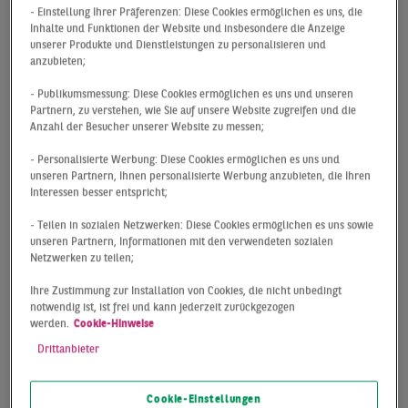
(Q1: 75.000 m²) und einem deutlich dynamischeren
- Einstellung Ihrer Präferenzen: Diese Cookies ermöglichen es uns, die
Inhalte und Funktionen der Website und insbesondere die Anzeige
zweiten Quartal (Q2: 102.000 m²) hat sich das
unserer Produkte und Dienstleistungen zu personalisieren und
Anmietungsgeschehen in den vergangenen drei
anzubieten;
Monaten spürbar verlangsamt. Für das dritte Quartal
- Publikumsmessung: Diese Cookies ermöglichen es uns und unseren
wird ein unterdurchschnittlicher Flächenumsatz von
Partnern, zu verstehen, wie Sie auf unsere Website zugreifen und die
nur 39.000 m² registriert. Über alle Größenklassen
Anzahl der Besucher unserer Website zu messen;
hinweg ist ein deutlicher Rückgang bei den
- Personalisierte Werbung: Diese Cookies ermöglichen es uns und
Vertragsabschlüssen zu vermelden, wobei insbesondere
unseren Partnern, Ihnen personalisierte Werbung anzubieten, die Ihren
das Nachlassen im mittleren und großen
Interessen besser entspricht;
Flächensegment auffällig ist. Im dritten Quartal wurde
- Teilen in sozialen Netzwerken: Diese Cookies ermöglichen es uns sowie
kein Mietvertrag jenseits der 5.000 m² erfolgreich zum
unseren Partnern, Informationen mit den verwendeten sozialen
Abschluss gebracht. Mit Ausnahme des Air Liquide
Netzwerken zu teilen;
Vertrags (4.400 m²) belief sich die Mietfläche sämtlicher
Ihre Zustimmung zur Installation von Cookies, die nicht unbedingt
Verträge in Q3 auf weniger als 1.500 m².
notwendig ist, ist frei und kann jederzeit zurückgezogen
werden.
Cookie-Hinweise
Drittanbieter
Cookie-Einstellungen