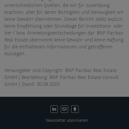
unterschiedlichen Quellen, die wir für zuverlässig
erachten, aber für deren Richtigkeit und Genauigkeit wir
keine Gewähr übernehmen. Dieser Bericht stellt explizit
keine Empfehlung oder Grundlage für Investitions- oder
Ver-/ bzw. Anmietungsentscheidungen dar. BNP Paribas
Real Estate übernimmt keine Gewähr und keine Haftung
für die enthaltenen Informationen und getroffenen
Aussagen.
Herausgeber und Copyright: BNP Paribas Real Estate
GmbH | Bearbeitung: BNP Paribas Real Estate Consult
GmbH | Stand: 30.09.2022
DE:
Social
Newsletter abonnieren
links