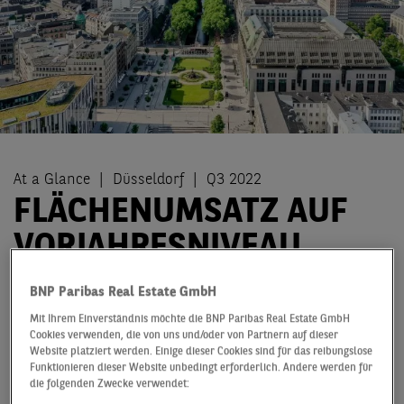
At a Glance
Düsseldorf
Q3 2022
FLÄCHENUMSATZ AUF
VORJAHRESNIVEAU
Der Düsseldorfer Büromarkt präsentiert sich nach drei
BNP Paribas Real Estate GmbH
Quartalen auf einem ähnlichen Niveau wie in den
Mit Ihrem Einverständnis möchte die BNP Paribas Real Estate GmbH
beiden Vorjahren. Im Vorjahresvergleich steht ein Plus
Cookies verwenden, die von uns und/oder von Partnern auf dieser
von 2 % auf aktuell 216.000 m² zu Buche, allerdings
Website platziert werden. Einige dieser Cookies sind für das reibungslose
Funktionieren dieser Website unbedingt erforderlich. Andere werden für
wurde damit der 10-Jahresdurchschnitt um knapp 25 %
die folgenden Zwecke verwendet:
verfehlt. Nach einem insgesamt soliden Jahresauftakt