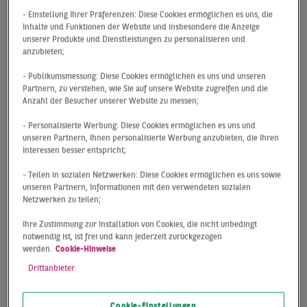
langjährigen Schnitt (177.000 m²) liegen, ist als
- Einstellung Ihrer Präferenzen: Diese Cookies ermöglichen es uns, die
deutliches Indiz für die hohe Konstanz des Büromarkts
Inhalte und Funktionen der Website und insbesondere die Anzeige
in der Hauptstadt, auch während der Corona-Krise, zu
unserer Produkte und Dienstleistungen zu personalisieren und
anzubieten;
werten. Bemerkenswert ist hierbei, dass mit rund drei
Viertel des Volumens ein sehr hoher Anteil auf
- Publikumsmessung: Diese Cookies ermöglichen es uns und unseren
Abschlüsse in den kleineren und mittleren
Partnern, zu verstehen, wie Sie auf unsere Website zugreifen und die
Anzahl der Besucher unserer Website zu messen;
Größenkategorien bis 5.000 m² entfällt. Während
Großdeals mit mindestens 10.000 m² in den letzten 10
- Personalisierte Werbung: Diese Cookies ermöglichen es uns und
Jahren rund ein Viertel des Umsatzes generierten,
unseren Partnern, Ihnen personalisierte Werbung anzubieten, die Ihren
Interessen besser entspricht;
traten diese in den ersten drei Monaten bisher nicht in
Erscheinung und dennoch konnte eine gute Bilanz
- Teilen in sozialen Netzwerken: Diese Cookies ermöglichen es uns sowie
erzielt werden. Die umsatzstärksten Büromarktzonen
unseren Partnern, Informationen mit den verwendeten sozialen
Netzwerken zu teilen;
verteilen sich hierbei weiterhin breit über das Berliner
Marktgebiet: Mit Kreuzberg/Friedrichshain (29.300 m²),
Ihre Zustimmung zur Installation von Cookies, die nicht unbedingt
Charlottenburg (22.200 m²) und der Topcity West
notwendig ist, ist frei und kann jederzeit zurückgezogen
werden.
Cookie-Hinweise
(20.000 m²) sind die Teilmärkte mit den höchsten
Volumina sowohl am Cityrand als auch in der City bzw.
Drittanbieter
in der Topcity zu verorten.
Cookie-Einstellungen