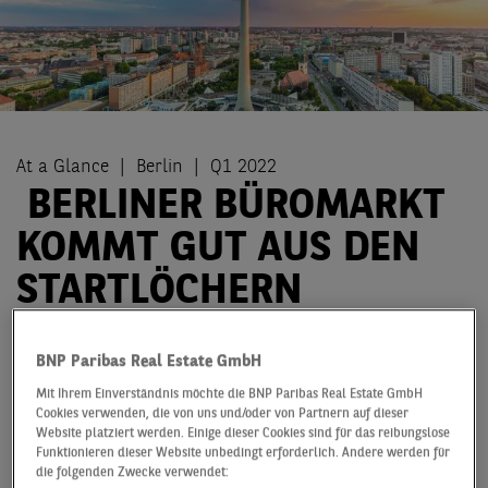
At a Glance
Berlin
Q1 2022
BERLINER BÜROMARKT
KOMMT GUT AUS DEN
STARTLÖCHERN
Mit einem Flächenumsatz von insgesamt 185.000 m²
BNP Paribas Real Estate GmbH
liegt das Ergebnis des Berliner Büromarkts im ersten
Quartal knapp über den Resultaten der beiden Vorjahre
Mit Ihrem Einverständnis möchte die BNP Paribas Real Estate GmbH
Cookies verwenden, die von uns und/oder von Partnern auf dieser
2020 (176.000 m²) und 2021 (181.000 m²). Dass
Website platziert werden. Einige dieser Cookies sind für das reibungslose
lediglich 5 % zwischen den zwei vorgenannten
Funktionieren dieser Website unbedingt erforderlich. Andere werden für
Vergleichswerten der letzten zwei Jahre und dem
die folgenden Zwecke verwendet: