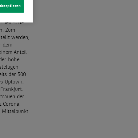
 akzeptieren
nen
n deutsche
en. Zum
tellt werden;
er dem
einem Anteil
 der hohe
telligen
its der 500
des Uptown,
Frankfurt.
rtrauen der
tz Corona-
 Mittelpunkt