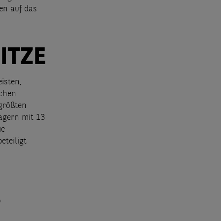
en auf das
ITZE
isten,
schen
 größten
agern mit 13
ie
teiligt