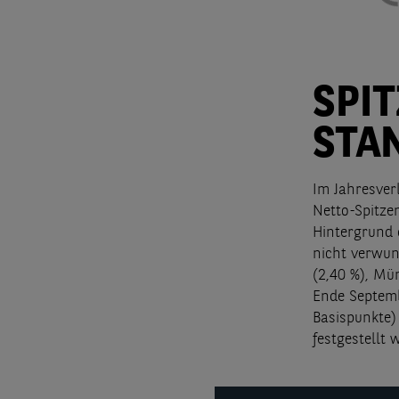
SPI
STA
Im Jahresver
Netto-Spitze
Hintergrund
nicht verwun
(2,40 %), Mü
Ende Septemb
Basispunkte) 
festgestellt 