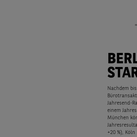
BER
STA
Nachdem bis 
Bürotransakt
Jahresend-Ra
einem Jahres
München könn
Jahresresult
+20 %), Köln 