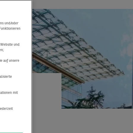
uns und/oder
 Funktionieren
r Website und
en;
ie auf unsere
lisierte
mationen mit
jederzeit