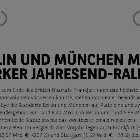
LIN UND MÜNCHEN M
RKER JAHRESEND-RAL
zum Ende des dritten Quartals Frankfurt noch das höchste
ionsvolumen vorweisen konnte, stehen nach einer beeindru
llye die Standorte Berlin und München auf Platz eins und zw
endergebnis von rund 6,41 Mrd. € in Berlin und rund 5,98 Mr
en beide Städte jeweils das zweitbeste jemals registrierte
at erzielen. Im Vergleich zum Vorjahr legen auch Frankfurt (
(2,57 Mrd. €; +267 %) und Stuttgart (1,52 Mrd. €; +78 %) deut