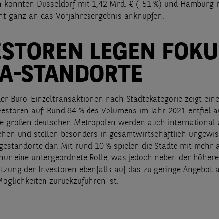
konnten Düsseldorf mit 1,42 Mrd. € (-51 %) und Hamburg m
cht ganz an das Vorjahresergebnis anknüpfen.
ESTOREN LEGEN FOKU
 A-STANDORTE
der Büro-Einzeltransaktionen nach Städtekategorie zeigt ein
vestoren auf: Rund 84 % des Volumens im Jahr 2021 entfiel au
ie großen deutschen Metropolen werden auch international a
hen und stellen besonders in gesamtwirtschaftlich ungewis
agestandorte dar. Mit rund 10 % spielen die Städte mit mehr 
ur eine untergeordnete Rolle, was jedoch neben der höher
ätzung der Investoren ebenfalls auf das zu geringe Angebot 
öglichkeiten zurückzuführen ist.