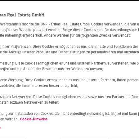
bas Real Estate GmbH
inverständnis möchte die BNP Paribas Real Estate GmbH Cookies verwenden, die von 
 auf dieser Website platziert werden. Einige dieser Cookies sind für das reibungslose
ite unbedingt erforderlich. Andere werden für die folgenden Zwecke verwendet:
ng Ihrer Präferenzen: Diese Cookies ermöglichen es uns, die Inhalte und Funktionen de
e die Anzeige unserer Produkte und Dienstleistungen zu personalisieren und anzubiet
messung: Diese Cookies ermöglichen es uns und unseren Partnern, zu verstehen, wie S
reifen und die Anzahl der Besucher unserer Website zu messen;
sierte Werbung: Diese Cookies ermöglichen es uns und unseren Partnern, Ihnen persona
ubieten, die Ihren Interessen besser entspricht;
 sozialen Netzwerken: Diese Cookies ermöglichen es uns sowie unseren Partnern, Infor
Deutschland
Q4 2021
eten sozialen Netzwerken zu teilen;
O-INVESTMENTS
ung zur Installation von Cookies, die nicht unbedingt notwendig ist, ist frei und kann 
gen werden.
Cookie-Hinweise
KEN DIE 30 MRD.-€-
r