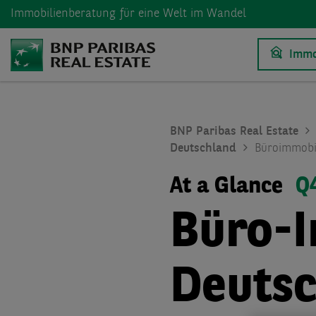
Immobilienberatung
für eine Welt im Wandel
Immo
BNP Paribas Real Estate
Deutschland
Büroimmobi
At a Glance
Q
Büro-
Deuts