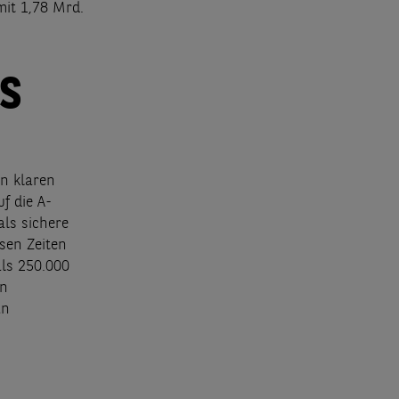
it 1,78 Mrd.
S
en klaren
f die A-
ls sichere
sen Zeiten
als 250.000
en
an