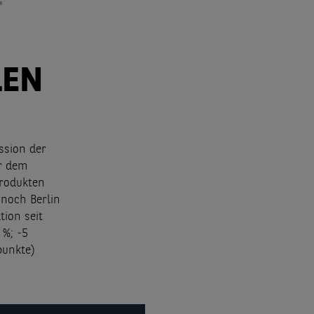
LEN
ssion der
or dem
rodukten
 noch Berlin
tion seit
 %; -5
punkte)