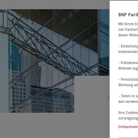
BNP Pari
Mit Ihrem E
von Partnern
dieser Webs
- Einstellu
insbesonder
- Publikums
Website zug
- Personali
Werbung anz
- Teilen in
At a Glance
den verwend
BÜR
Ihre Zustimm
zurückgezo
KNAC
Drittanbiete