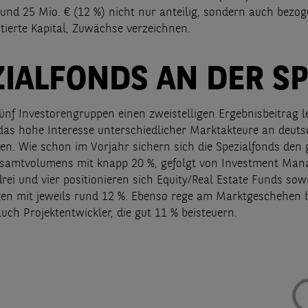
und 25 Mio. € (12 %) nicht nur anteilig, sondern auch bezog
stierte Kapital, Zuwächse verzeichnen.
ZIALFONDS AN DER SP
ünf Investorengruppen einen zweistelligen Ergebnisbeitrag le
 das hohe Interesse unterschiedlicher Marktakteure an deut
en. Wie schon im Vorjahr sichern sich die Spezialfonds den
esamtvolumens mit knapp 20 %, gefolgt von Investment Man
drei und vier positionieren sich Equity/Real Estate Funds sow
en mit jeweils rund 12 %. Ebenso rege am Marktgeschehen be
uch Projektentwickler, die gut 11 % beisteuern.