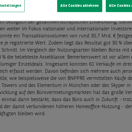
KE
instellungen
Alle Cookies ablehnen
Alle Cookies
eiter anhaltenden Corona-Pandemie und den damit verbunde
en bezüglich der gesamtwirtschaftlichen Entwicklung, stehe
en weiter im Fokus nationaler und internationaler Investor
onnte ein Transaktionsvolumen von rund 30,7 Mrd. € festges
e je registrierte Wert. Zudem liegt das Resultat gut 30 % üb
 Schnitt. Im Vergleich der Nutzungsarten bleiben Büros mit 
 % die beliebteste Assetklasse. Bemerkenswert ist vor allem
olumiger Einzeldeals. Insgesamt konnten 61 Verkäufe im dreis
eich erfasst werden. Davon befinden sich mehrere auch jense
lle, wie beispielsweise die von BNPPRE vermittelten Käufe 
t Towers und des Elementum in München oder des Skyper in 
wicklung auf den Bürovermietungsmärkten hat das große Ve
 einmal darin bestärkt, dass das Büro auch in Zukunft - tro
 der damit verbundenen höheren Homeoffice-Nutzung - der
äftigten bleiben wird.