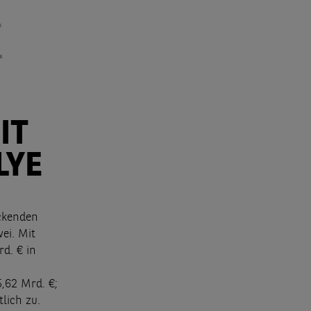
IT
LYE
ckenden
ei. Mit
d. € in
5,62 Mrd. €;
lich zu.