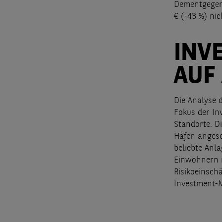
Dementgegen 
€ (-43 %) ni
INV
AUF
Die Analyse 
Fokus der In
Standorte. D
Häfen angese
beliebte Anl
Einwohnern n
Risikoeinsch
Investment-M