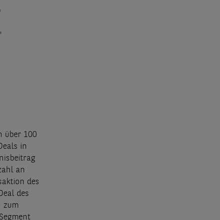
n über 100
Deals in
nisbeitrag
zahl an
saktion des
Deal des
h zum
 Segment