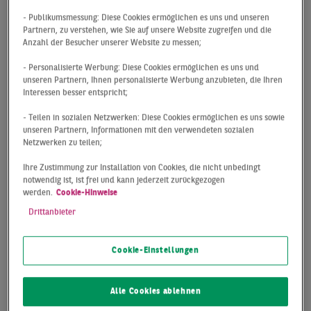
Retail Cockpit
- Publikumsmessung: Diese Cookies ermöglichen es uns und unseren
Partnern, zu verstehen, wie Sie auf unsere Website zugreifen und die
Anzahl der Besucher unserer Website zu messen;
Sie planen die Eröffnung eines Stores in einer Top-Lage
- Personalisierte Werbung: Diese Cookies ermöglichen es uns und
unseren Partnern, Ihnen personalisierte Werbung anzubieten, die Ihren
der A-Standorte, aber sind sich nicht sicher für welche
Interessen besser entspricht;
Stadt und Einkaufsstraße Sie sich entscheiden sollen?
Dann hilft Ihnen vielleicht das BNPPRE-Retail-Cockpit
- Teilen in sozialen Netzwerken: Diese Cookies ermöglichen es uns sowie
unseren Partnern, Informationen mit den verwendeten sozialen
dabei Ihre Entscheidung zu unterstreichen oder auch
Netzwerken zu teilen;
neu zu denken. Insgesamt lassen sich durch das Cockpit
35 A-Lagen in den 7 A-Städten anhand der vier
Ihre Zustimmung zur Installation von Cookies, die nicht unbedingt
notwendig ist, ist frei und kann jederzeit zurückgezogen
Einzelhandelskennziffern Spitzenmiete,
werden.
Cookie-Hinweise
Passantenfrequenz und Vermietungsdynamik (nach
Drittanbieter
Abschlussanzahl und Flächenumsatz) untereinander
städte- und lageübergreifend vergleichen. Hierdurch
wird deutlich, dass Mietniveaus, hohe
Cookie-Einstellungen
Passantenfrequenzen und Vermietungsaktivitäten oft
aber nicht immer eng miteinander verbunden sind.
Alle Cookies ablehnen