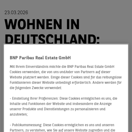
23.03.2026
WOHNEN IN
DEUTSCHLAND:
NEUE
BNP Paribas Real Estate GmbH
PREISREALITÄTEN
Mit Ihrem Einverständnis möchte die BNP Paribas Real Estate GmbH
Cookies verwenden, die von uns und/oder von Partnern auf dieser
Website platziert werden. Einige dieser Cookies sind für das reibungslose
AUF DEM
Funktionieren dieser Website unbedingt erforderlich. Andere werden für
die folgenden Zwecke verwendet:
PRÜFSTAND
- Einstellung Ihrer Präferenzen: Diese Cookies ermöglichen es uns, die
Inhalte und Funktionen der Website und insbesondere die Anzeige
unserer Produkte und Dienstleistungen zu personalisieren und
anzubieten;
Der Wohn‑Investmentmarkt gehört weiterhin zu den
- Publikumsmessung: Diese Cookies ermöglichen es uns und unseren
dynamischsten Bereichen der Immobilienbranche –
Partnern, zu verstehen, wie Sie auf unsere Website zugreifen und die