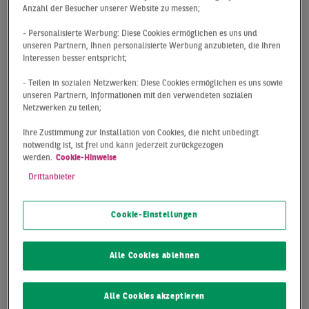
auch wenn große Deals zuletzt eher rar waren.
Anzahl der Besucher unserer Website zu messen;
Gleichzeitig bleibt das Investitionsvolumen erstaunlich
- Personalisierte Werbung: Diese Cookies ermöglichen es uns und
stabil. Und: Abseits der klassischen A‑Städte sehen wir
unseren Partnern, Ihnen personalisierte Werbung anzubieten, die Ihren
sogar eine deutliche Belebung.
Interessen besser entspricht;
- Teilen in sozialen Netzwerken: Diese Cookies ermöglichen es uns sowie
Grund genug, gemeinsam mit Christoph Meszelinsky,
unseren Partnern, Informationen mit den verwendeten sozialen
Managing Director und Head of Residential Investment,
Netzwerken zu teilen;
einen genaueren Blick auf die aktuellen Entwicklungen
Ihre Zustimmung zur Installation von Cookies, die nicht unbedingt
zu werfen: Warum rückt das Interesse jenseits der
notwendig ist, ist frei und kann jederzeit zurückgezogen
Metropolen wieder stärker in den Fokus? Wie verändert
werden.
Cookie-Hinweise
sich die Preisfindung im Eigentumswohnungsmarkt?
Drittanbieter
Und weshalb performen Städte wie Berlin, Frankfurt
oder Stuttgart so unterschiedlich?
Cookie-Einstellungen
Zum Abschluss wagen wir natürlich auch einen
Alle Cookies ablehnen
Ausblick: Wohin bewegt sich das Investmentvolumen im
Laufe des Jahres – und welche Faktoren bestimmen die
Richtung?
Alle Cookies akzeptieren