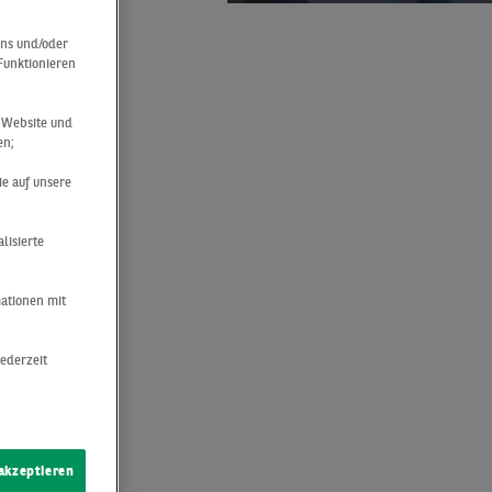
uns und/oder
 Funktionieren
r Website und
en;
ie auf unsere
S
lisierte
mationen mit
R
jederzeit
exander
 akzeptieren
hnschaffe,