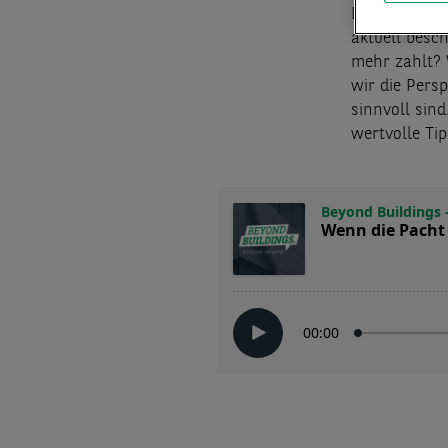
Deputy Head 
aktuell besch
mehr zahlt? 
wir die Pers
sinnvoll sin
wertvolle Ti