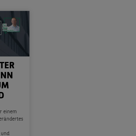
TER
ENN
UM
D
r einem
erändertes
 und