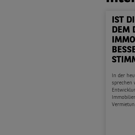
IST D
DEM 
IMMO
BESSE
STIM
In der he
sprechen w
Entwicklu
Immobilie
Vermietun