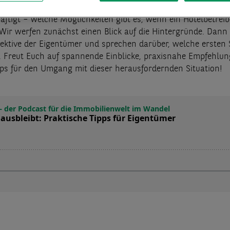
of Hotel Services, sprechen über ein Thema, das einige Eige
äftigt – welche Möglichkeiten gibt es, wenn ein Hotelbetreib
Wir werfen zunächst einen Blick auf die Hintergründe. Dann
pektive der Eigentümer und sprechen darüber, welche ersten 
d. Freut Euch auf spannende Einblicke, praxisnahe Empfehlu
pps für den Umgang mit dieser herausfordernden Situation!