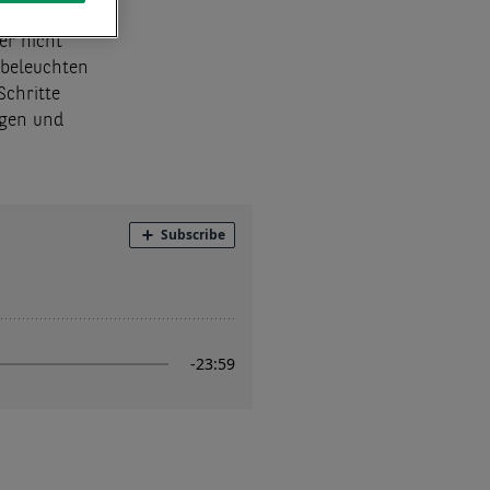
ntümer
er nicht
 beleuchten
Schritte
ngen und