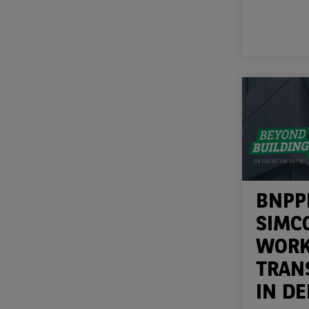
BNPP
SIMC
WORK
TRAN
IN DE