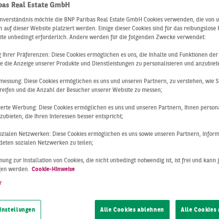
bas Real Estate GmbH
inverständnis möchte die BNP Paribas Real Estate GmbH Cookies verwenden, die von 
 auf dieser Website platziert werden. Einige dieser Cookies sind für das reibungslose
NN DIE PACHT
ite unbedingt erforderlich. Andere werden für die folgenden Zwecke verwendet:
ng Ihrer Präferenzen: Diese Cookies ermöglichen es uns, die Inhalte und Funktionen de
e die Anzeige unserer Produkte und Dienstleistungen zu personalisieren und anzubiet
SBLEIBT:
messung: Diese Cookies ermöglichen es uns und unseren Partnern, zu verstehen, wie S
reifen und die Anzahl der Besucher unserer Website zu messen;
AKTISCHE TIPP
sierte Werbung: Diese Cookies ermöglichen es uns und unseren Partnern, Ihnen persona
ubieten, die Ihren Interessen besser entspricht;
 sozialen Netzwerken: Diese Cookies ermöglichen es uns sowie unseren Partnern, Infor
eten sozialen Netzwerken zu teilen;
R EIGENTÜME
ung zur Installation von Cookies, die nicht unbedingt notwendig ist, ist frei und kann 
gen werden.
Cookie-Hinweise
r
en Podcast-Episode erwartet Euch ein Blick in die Praxis: Al
instellungen
Alle Cookies ablehnen
Alle Cookies
aging Director und Head of Hotel Services sowie Chantal Wa