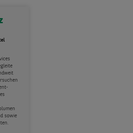
z
tel
vices
gleite
ndweit
ersuchen
ent-
des
Volumen
nd sowie
ten.