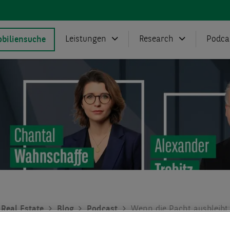
Leistungen
Research
Podca
biliensuche
Real Estate
Blog
Podcast
Wenn die Pacht ausbleibt:
gentümer