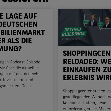
IE LAGE AUF
DEUTSCHEN
BILIENMARKT
R ALS DIE
MUNG?
SHOPPINGCEN
RELOADED: W
utigen Podcast-Episode
ir über die aktuellen
EINKAUFEN Z
ngen auf den deutschen
ERLEBNIS WIR
n-Investment- und -
gsmärkten. Dazu ...
Shoppingcenter stehen vo
grundlegenden Wandel: V
Konsumverhalten, neue
Anforderungen der Mieter