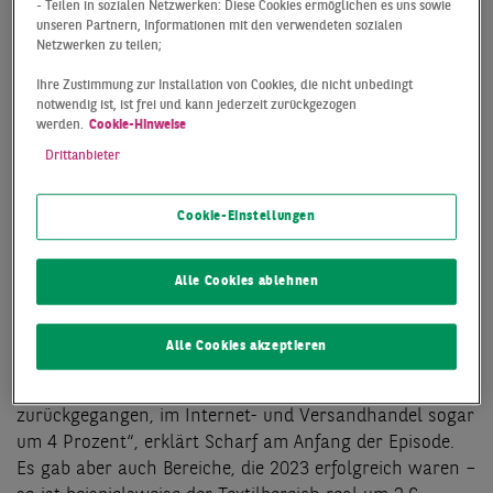
Drei Fakten zur Episode
- Teilen in sozialen Netzwerken: Diese Cookies ermöglichen es uns sowie
unseren Partnern, Informationen mit den verwendeten sozialen
„Retailmarkt:
Netzwerken zu teilen;
Erfolgsstrategien trotz
Ihre Zustimmung zur Installation von Cookies, die nicht unbedingt
notwendig ist, ist frei und kann jederzeit zurückgezogen
Krise“
werden.
Cookie-Hinweise
Drittanbieter
1
Cookie-Einstellungen
Alle Cookies ablehnen
Rückblick auf das Handelsjahr 2023
Alle Cookies akzeptieren
„Insgesamt ist 2023 der Umsatz im bundesweiten
Einzelhandel um knapp unter 3 Prozent
zurückgegangen, im Internet- und Versandhandel sogar
um 4 Prozent“, erklärt Scharf am Anfang der Episode.
Es gab aber auch Bereiche, die 2023 erfolgreich waren –