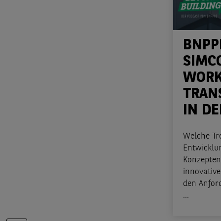
BNPP
SIMC
WORK
TRAN
IN DE
Welche Tr
Entwicklu
Konzepten
innovativ
den Anfor
...