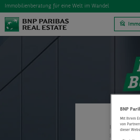
Immobilienberatung
für eine Welt im Wandel
Immo
BNP Pari
Mit Ihrem E
von Partnern
BNP Paribas 
dieser Webs
geben (noch