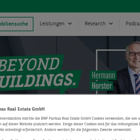
Leistungen
Research
Podca
biliensuche
bas Real Estate GmbH
inverständnis möchte die BNP Paribas Real Estate GmbH Cookies verwenden, die von 
 auf dieser Website platziert werden. Einige dieser Cookies sind für das reibungslose
Real Estate
Blog
Podcast
ESG-Update 2025: Große 
ite unbedingt erforderlich. Andere werden für die folgenden Zwecke verwendet:
) den Ton an