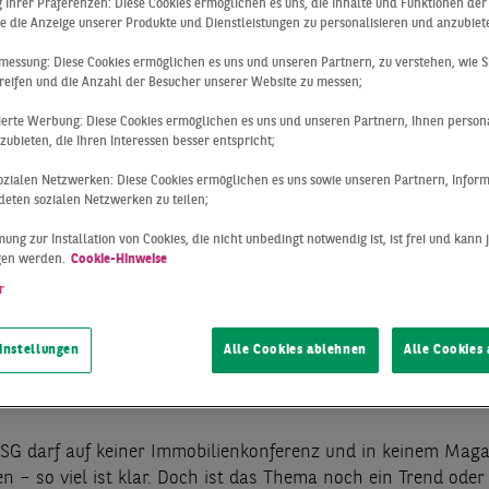
ng Ihrer Präferenzen: Diese Cookies ermöglichen es uns, die Inhalte und Funktionen de
e die Anzeige unserer Produkte und Dienstleistungen zu personalisieren und anzubiet
messung: Diese Cookies ermöglichen es uns und unseren Partnern, zu verstehen, wie S
G-UPDATE 2025
reifen und die Anzahl der Besucher unserer Website zu messen;
sierte Werbung: Diese Cookies ermöglichen es uns und unseren Partnern, Ihnen persona
ubieten, die Ihren Interessen besser entspricht;
OSSE
 sozialen Netzwerken: Diese Cookies ermöglichen es uns sowie unseren Partnern, Infor
eten sozialen Netzwerken zu teilen;
RPORATES GE
ung zur Installation von Cookies, die nicht unbedingt notwendig ist, ist frei und kann 
gen werden.
Cookie-Hinweise
r
OCH) DEN TON
instellungen
Alle Cookies ablehnen
Alle Cookies
G darf auf keiner Immobilienkonferenz und in keinem Maga
n – so viel ist klar. Doch ist das Thema noch ein Trend oder