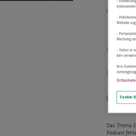
- Einstellu
insbesonder
04.02.2025
- Publikums
ES
Website zug
- Personali
Werbung anz
GR
- Teilen in
den verwend
CO
Ihre Zustimm
zurückgezo
Drittanbiete
(N
Cookie-E
Das Thema ES
Podcast fehle