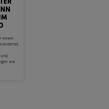
TER
ENN
UM
D
r einem
erändertes
 und
ngen wie