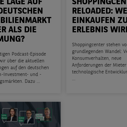
IE LAGE AUF
SHOPPINGCEN
DEUTSCHEN
RELOADED: W
BILIENMARKT
EINKAUFEN Z
R ALS DIE
ERLEBNIS WIR
MUNG?
Shoppingcenter stehen vo
grundlegenden Wandel: V
utigen Podcast-Episode
Konsumverhalten, neue
ir über die aktuellen
Anforderungen der Mieter
ngen auf den deutschen
technologische Entwicklu
n-Investment- und -
...
gsmärkten. Dazu ...