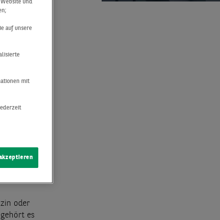
r Website und
en;
ie auf unsere
:
lisierte
mationen mit
BEN
jederzeit
 AN
 akzeptieren
zin oder
 gehört es