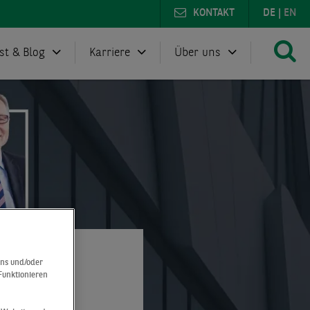
KONTAKT
DE
|
EN
st & Blog
Karriere
Über uns
uns und/oder
 Funktionieren
Corporates