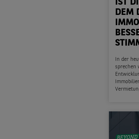
IST D
DEM 
IMMO
BESSE
STIM
In der he
sprechen w
Entwicklu
Immobilie
Vermietun