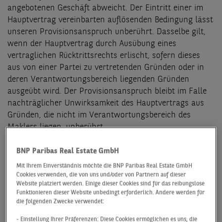
angebotenen Geschäft abweicht. Der Eintritt einer im
Hauptvertrag vereinbarten auflösenden Bedingung lässt
unseren Provisionsanspruch unberührt. Dasselbe gilt,
wenn der Hauptvertrag durch Ausübung eines
vertraglichen Rücktrittsrechts erlischt, sofern dieses
aus von einer Partei zu vertretenden Gründen oder in
deren Verantwortungsbereich liegenden Gründen
ausgeübt wird. Der Provisionsanspruch bleibt im Falle
nachträglicher Unwirksamkeit des Hauptvertrags aus
Gründen, die nicht im Verantwortungsbereich des
Maklers liegen, unberührt.
BNP Paribas Real Estate GmbH
Mit Ihrem Einverständnis möchte die BNP Paribas Real Estate GmbH
Cookies verwenden, die von uns und/oder von Partnern auf dieser
5 Kongruenz
Website platziert werden. Einige dieser Cookies sind für das reibungslose
Funktionieren dieser Website unbedingt erforderlich. Andere werden für
die folgenden Zwecke verwendet:
Der Provisionsanspruch entsteht auch bei Kauf statt
- Einstellung Ihrer Präferenzen: Diese Cookies ermöglichen es uns, die