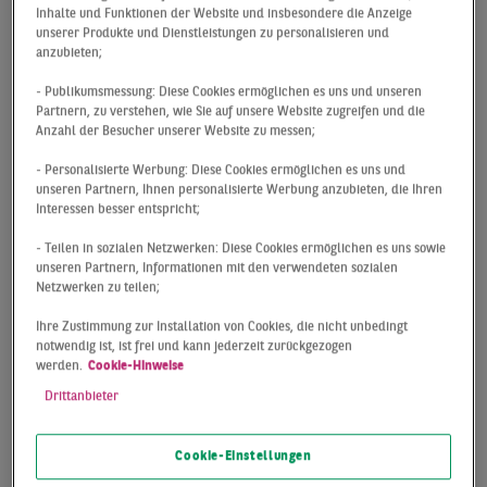
Miete, Erwerb von Geschäftsanteilen statt des Objekts
Inhalte und Funktionen der Website und insbesondere die Anzeige
und umgekehrt, Erbbaurecht statt Kauf sowie Tausch
unserer Produkte und Dienstleistungen zu personalisieren und
anzubieten;
statt Kauf oder Miete.
- Publikumsmessung: Diese Cookies ermöglichen es uns und unseren
Partnern, zu verstehen, wie Sie auf unsere Website zugreifen und die
Anzahl der Besucher unserer Website zu messen;
- Personalisierte Werbung: Diese Cookies ermöglichen es uns und
6 Fälligkeit des Provisionsanspruchs
unseren Partnern, Ihnen personalisierte Werbung anzubieten, die Ihren
Interessen besser entspricht;
Die Provision ist fällig und zahlbar innerhalb von 14
- Teilen in sozialen Netzwerken: Diese Cookies ermöglichen es uns sowie
unseren Partnern, Informationen mit den verwendeten sozialen
Tagen nach Rechnungslegung ohne jeden Abzug. Erfolgt
Netzwerken zu teilen;
der Abschluss des Hauptvertrags ohne unsere
Teilnahme, so ist der Kunde verpflichtet, uns
Ihre Zustimmung zur Installation von Cookies, die nicht unbedingt
notwendig ist, ist frei und kann jederzeit zurückgezogen
unverzüglich Auskunft über den wesentlichen Inhalt des
werden.
Cookie-Hinweise
Hauptvertrags zu erteilen. Ferner ist der Kunde
Drittanbieter
verpflichtet, uns eine einfache Abschrift des
Hauptvertrags zu überlassen.
Cookie-Einstellungen