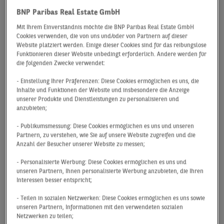
verzeichnet mit einem Flächenumsatz von 320.000
BNP Paribas Real Estate GmbH
m² bis zum Ende des dritten Quartals eine positive
Mit Ihrem Einverständnis möchte die BNP Paribas Real Estate GmbH
Zwischenbilanz. So konnte das Ergebnis aus dem
Cookies verwenden, die von uns und/oder von Partnern auf dieser
vergleichbaren Vorjahres-zeitraum um fast 50 %
Website platziert werden. Einige dieser Cookies sind für das reibungslose
übertroffen werden. Zwar unterschreitet der
Funktionieren dieser Website unbedingt erforderlich. Andere werden für
die folgenden Zwecke verwendet:
aktuelle Flächenumsatz den langjährigen
Durchschnitt um knapp 11 %, allerdings wird dieser
- Einstellung Ihrer Präferenzen: Diese Cookies ermöglichen es uns, die
auch nach wie vor vom Tesla-Werk in Grünheide
Inhalte und Funktionen der Website und insbesondere die Anzeige
unserer Produkte und Dienstleistungen zu personalisieren und
beeinflusst, das 2022 mit mehr als 300.000 m² in
anzubieten;
das Ergebnis geflossen ist. Rechnet man diesen
Sondereffekt heraus, liegt das aktuelle Resultat
- Publikumsmessung: Diese Cookies ermöglichen es uns und unseren
Partnern, zu verstehen, wie Sie auf unsere Website zugreifen und die
nahezu exakt im langjährigen Schnitt. Dies ist ein
Anzahl der Besucher unserer Website zu messen;
deutlicher Beleg dafür, dass die
Logistikflächennachfrage in der Hauptstadt nach
- Personalisierte Werbung: Diese Cookies ermöglichen es uns und
unseren Partnern, Ihnen personalisierte Werbung anzubieten, die Ihren
einer Schwächephase im Vorjahr wieder deutlich ins
Interessen besser entspricht;
Positive gedreht ist. Insbesondere innerstädtische
Flächen, mit entsprechender Nähe zum
- Teilen in sozialen Netzwerken: Diese Cookies ermöglichen es uns sowie
unseren Partnern, Informationen mit den verwendeten sozialen
Absatzmarkt, werden derzeit stark nachgefragt.
Netzwerken zu teilen;